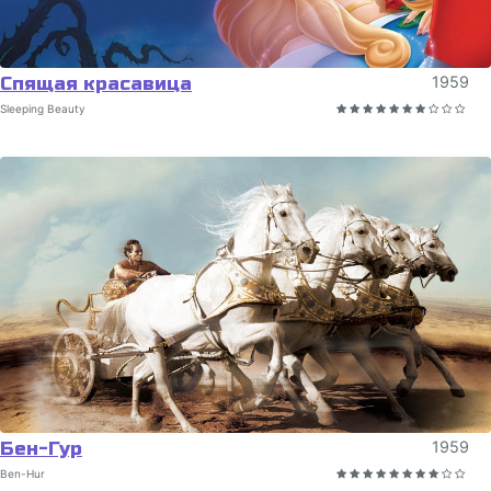
Спящая красавица
1959
Sleeping Beauty
Бен-Гур
1959
Ben-Hur