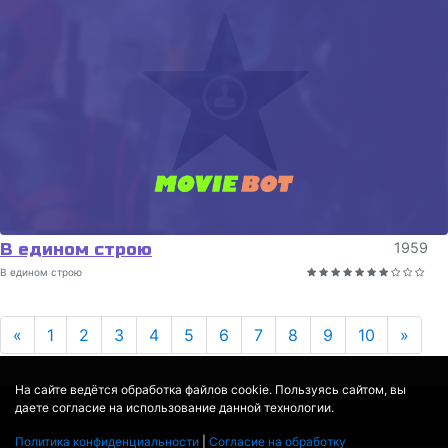
В едином строю
1959
В едином строю
Previous
Next
«
1
2
3
4
5
6
7
8
9
10
»
На сайте ведётся обработка файлов cookie. Пользуясь сайтом, вы
даете согласие на использование данной технологии.
© 2017 - 2026
MOVIE
BOT
.RU
ДАННЫЕ ПРЕДОСТАВЛЕНЫ:
THEMOVIEDB
,
WIKIPEDIA
Политика конфиденциальности
|
Согласие на обработку
ПЕРЕВЕДЕНО СЕРВИСОМ
ЯНДЕКС.ПЕРЕВОД