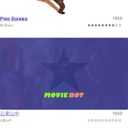
Рио Браво
1959
Rio Bravo
云雾山中
1959
云雾山中