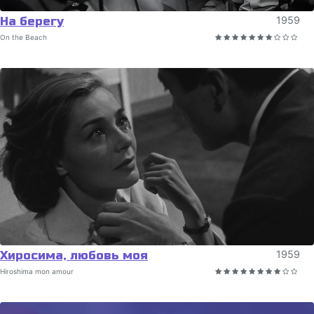
На берегу
1959
On the Beach
Хиросима, любовь моя
1959
Hiroshima mon amour