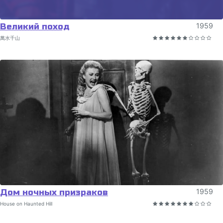
Великий поход
1959
萬水千山
Дом ночных призраков
1959
House on Haunted Hill