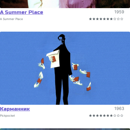
A Summer Place
1959
A Summer Place
Карманник
1963
Pickpocket