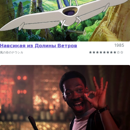
Навсикая из Долины Ветров
1985
風の谷のナウシカ