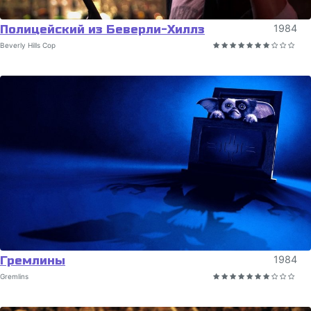
Полицейский из Беверли-Хиллз
1984
Beverly Hills Cop
Гремлины
1984
Gremlins