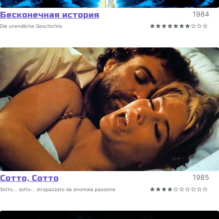
Бесконечная история
1984
Die unendliche Geschichte
Сотто, Сотто
1985
Sotto... sotto... strapazzato da anomala passione