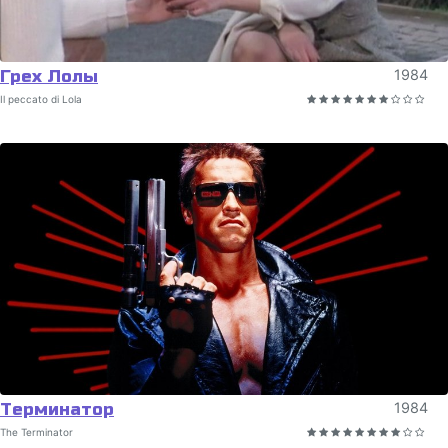
Грех Лолы
1984
Il peccato di Lola
Терминатор
1984
The Terminator