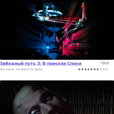
Звёздный путь 3: В поисках Спока
1984
Star Trek III: The Search for Spock