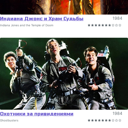
Индиана Джонс и Храм Судьбы
1984
Indiana Jones and the Temple of Doom
Охотники за привидениями
1984
Ghostbusters