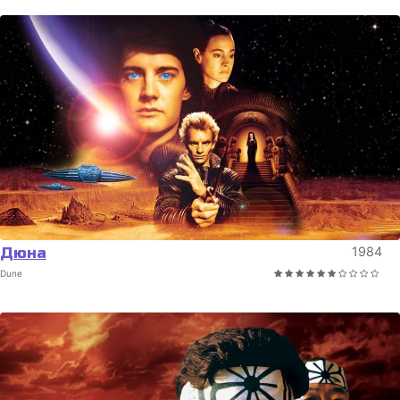
Дюна
1984
Dune