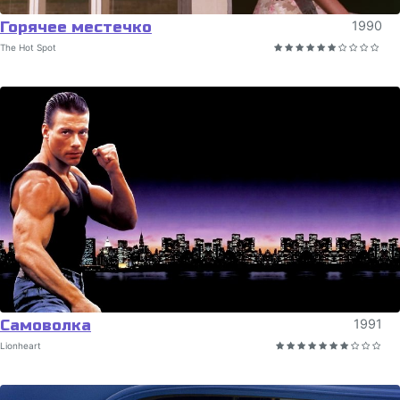
Горячее местечко
1990
The Hot Spot
Самоволка
1991
Lionheart