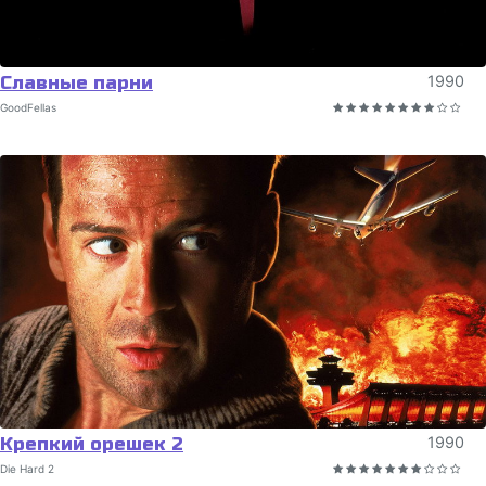
Славные парни
1990
GoodFellas
Крепкий орешек 2
1990
Die Hard 2