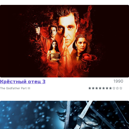
Крёстный отец 3
1990
The Godfather Part III