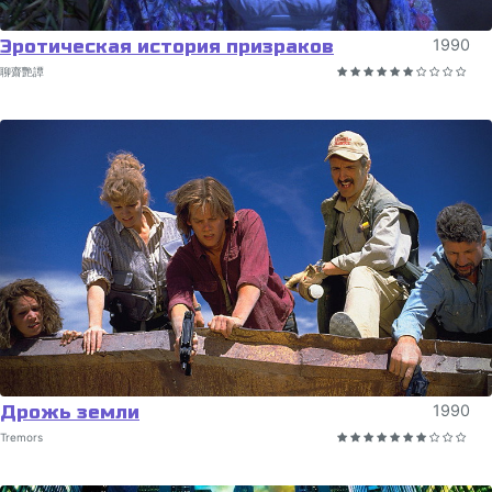
Эротическая история призраков
1990
聊齋艷譚
Дрожь земли
1990
Tremors