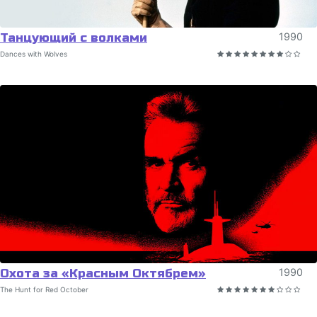
Танцующий с волками
1990
Dances with Wolves
Охота за «Красным Октябрем»
1990
The Hunt for Red October