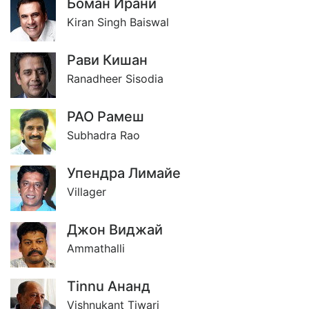
Боман Ирани
Kiran Singh Baiswal
Рави Кишан
Ranadheer Sisodia
РАО Рамеш
Subhadra Rao
Упендра Лимайе
Villager
Джон Виджай
Ammathalli
Tinnu Ананд
Vishnukant Tiwari