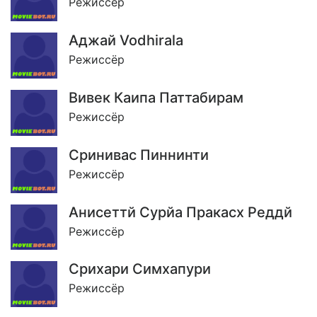
Режиссёр
Аджай Vodhirala
Режиссёр
Вивек Каипа Паттабирам
Режиссёр
Сринивас Пиннинти
Режиссёр
Анисеттй Сурйа Пракасх Реддй
Режиссёр
Срихари Симхапури
Режиссёр