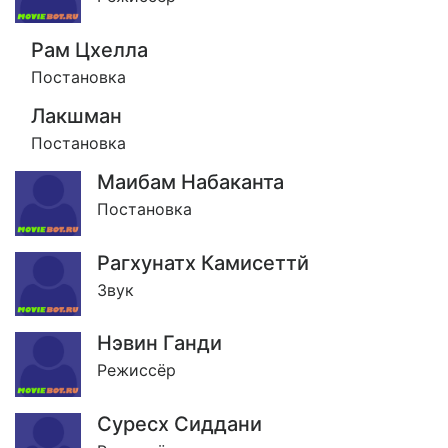
Рам Цхелла
Постановка
Лакшман
Постановка
Маибам Набаканта
Постановка
Рагхунатх Камисеттй
Звук
Нэвин Ганди
Режиссёр
Суресх Сиддани