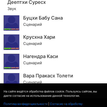
Деептхи Суресх
Звук
Буцхи Бабу Сана
Сценарий
Крусхна Хари
Сценарий
Нагендра Каси
Сценарий
Вара Пракасх Толети
Сценарий
На сайте ведётся обработка файлов cookie. Пользуясь сайтом, вы
даете согласие на использование данной технологии.
Политика конфиденциальности
|
Согласие на обработку
© 2017 - 2026
MOVIE
BOT
.RU