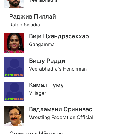
Veerabhadra
Раджив Пиллай
Ratan Sisodia
Виjи Цхандрасекхар
Gangamma
Вишу Редди
Veerabhadra's Henchman
Камал Туму
Villager
Вадламани Сринивас
Wrestling Federation Official
Срикантх Ийенгар