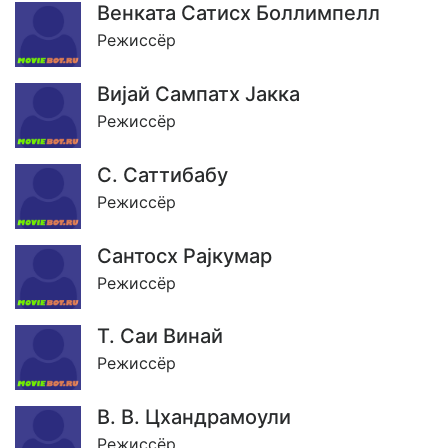
Венката Сатисх Боллимпелл
Режиссёр
Виjай Сампатх Jакка
Режиссёр
С. Саттибабу
Режиссёр
Сантосх Раjкумар
Режиссёр
Т. Саи Винай
Режиссёр
В. В. Цхандрамоули
Режиссёр