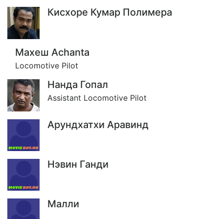
Кисхоре Кумар Полимера
Махеш Achanta
Locomotive Pilot
Нанда Гопал
Assistant Locomotive Pilot
Арундхатхи Аравинд
Нэвин Ганди
Малли