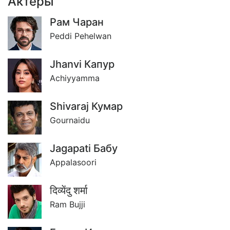
Актёры
Рам Чаран
Peddi Pehelwan
Jhanvi Капур
Achiyyamma
Shivaraj Кумар
Gournaidu
Jagapati Бабу
Appalasoori
दिव्येंदु शर्मा
Ram Bujji