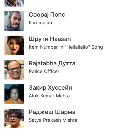
Соораj Попс
Kurumaiah
Шрути Haasan
Item Number in "Hellallallo" Song
Rajatabha Дутта
Police Officer
Закир Хуссейн
Alok Kumar Mehta
Раджеш Шарма
Satya Prakash Mishra