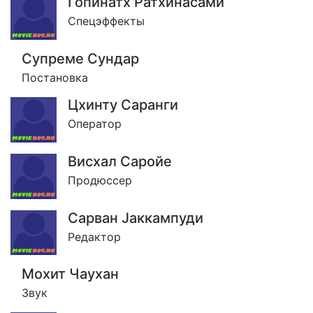
Гопинатх Ратхинасамй
Спецэффекты
Супреме Сундар
Постановка
Цхинту Саранги
Оператор
Висхал Саройе
Продюссер
Сарван Jаккампуди
Редактор
Мохит Чаухан
Звук