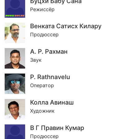
Буцхи Бабу Сана
Режиссёр
Венката Сатисх Килару
Продюссер
А. Р. Рахман
Звук
Р. Rathnavelu
Оператор
Колла Авинаш
Художник
В Г Правин Кумар
Продюссер