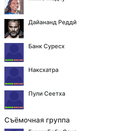
Дайананд Реддй
Банк Суресх
Наксхатра
Пули Сеетха
Съёмочная группа