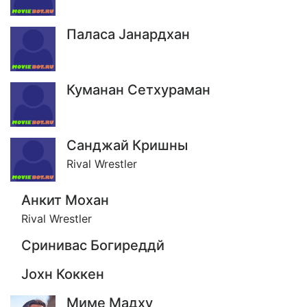
Паласа Jанардхан
Куманан Сетхураман
Санджай Кришны
Rival Wrestler
Анкит Мохан
Rival Wrestler
Сринивас Богиреддй
Jохн Коккен
Миме Мадху