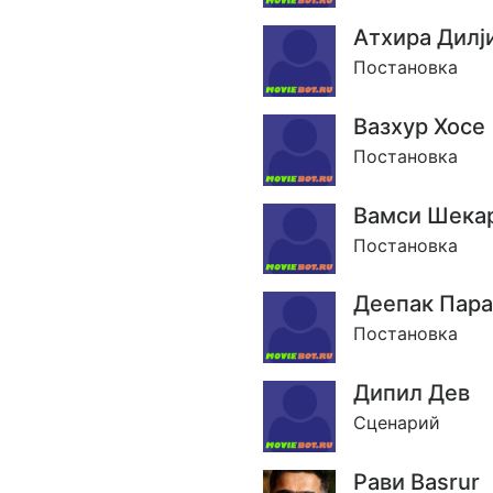
Атхира Дилj
Постановка
Вазхур Хосе
Постановка
Вамси Шека
Постановка
Деепак Пар
Постановка
Дипил Дев
Сценарий
Рави Basrur