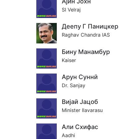
Аjин Jохн
SI Velraj
Деепу Г Паницкер
Raghav Chandra IAS
Бину Манамбур
Kaiser
Арун Суннй
Dr. Sanjay
Виjай Jацоб
Minister Ilavarasu
Али Схифас
Aadhi