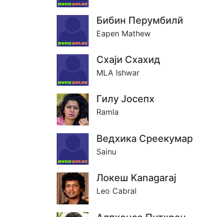
Бибин Перумбилй
Eapen Mathew
Схаjи Схахид
MLA Ishwar
Гилу Jосепх
Ramla
Ведхика Среекумар
Sainu
Локеш Kanagaraj
Leo Cabral