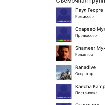
Съёмочная груп
Паул Георге
Режиссёр
Схарееф Му
Продюссер
Shameer Му
Редактор
Ranadive
Оператор
Kaecha Kam
Постановка