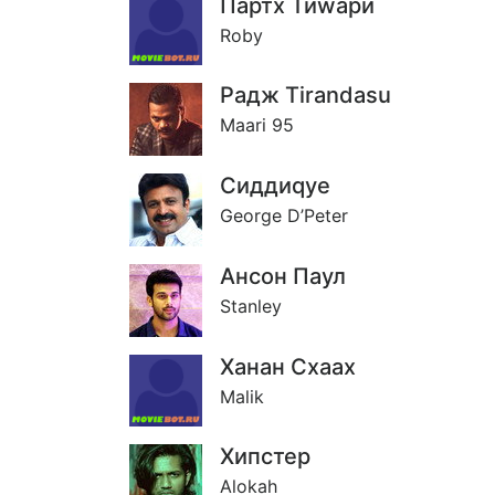
Партх Тиwари
Roby
Радж Tirandasu
Maari 95
Сиддиqуе
George D’Peter
Ансон Паул
Stanley
Ханан Схаах
Malik
Хипстер
Alokah