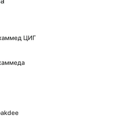
па
хаммед ЦИГ
хаммеда
pakdee