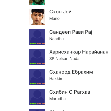
Схон Jой
Mano
Сандееп Рави Раj
Naadhu
Харисханкар Нарайанан
SP Nelson Nadar
Сханоод Ебрахим
Hakkim
Схибин С Рагхав
Marudhu