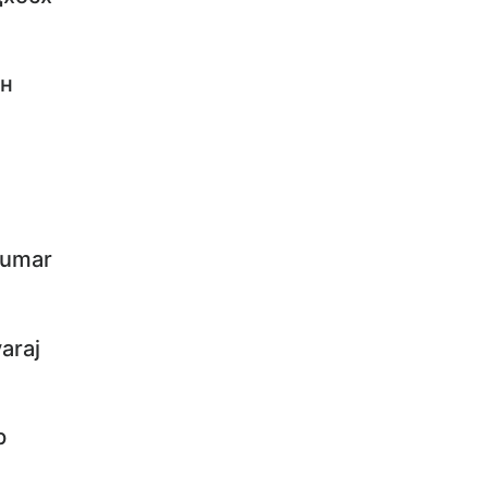
ан
kumar
araj
р