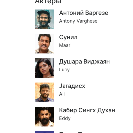
Актёры
Антоний Варгезе
Antony Varghese
Сунил
Maari
Душара Виджаян
Lucy
Jагадисх
Ali
Кабир Сингх Духан
Eddy