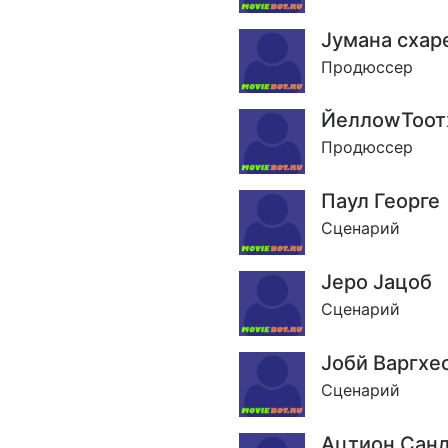
Jумана схар
Продюссер
ЙеллоwТоот
Продюссер
Паул Георге
Сценарий
Jеро Jацоб
Сценарий
Jобй Варгхе
Сценарий
Ацтион Сан