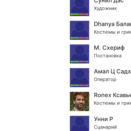
Сунил дас
Художник
Dhanya Бал
Костюмы и гри
М. Схериф
Постановка
Амал Ц Садх
Оператор
Ronex Ксавь
Костюмы и гри
Унни Р
Сценарий