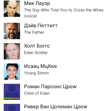
Мик Лауэр
The Guy Who Told You to Cross the Wires
(voice)
Дэйв Петтитт
The Father
Холт Боггс
Eden Soldier
Исаац МцКее
Young Simon
Роман Парсонс Цроw
Child of Eden
Ривер Ван Цолеман Цроw