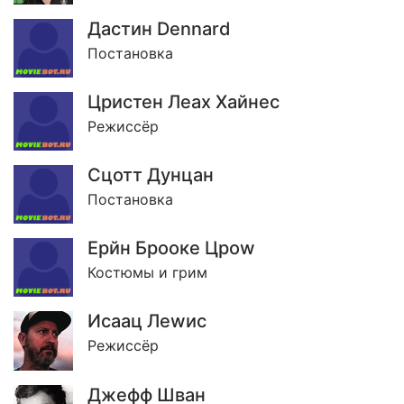
Дастин Dennard
Постановка
Цристен Леах Хайнес
Режиссёр
Сцотт Дунцан
Постановка
Ерйн Брооке Цроw
Костюмы и грим
Исаац Леwис
Режиссёр
Джефф Шван