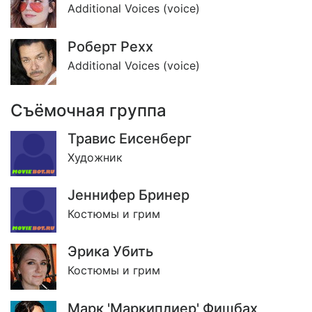
Additional Voices (voice)
Роберт Реxx
Additional Voices (voice)
Съёмочная группа
Травис Еисенберг
Художник
Jеннифер Бринер
Костюмы и грим
Эрика Убить
Костюмы и грим
Марк 'Маркиплиер' Фишбах