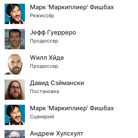
Марк 'Маркиплиер' Фишбах
Режиссёр
Jефф Гуерреро
Продюссер
Wилл Хйде
Продюссер
Давид Сзймански
Постановка
Марк 'Маркиплиер' Фишбах
Сценарий
Андреw Хулсхулт