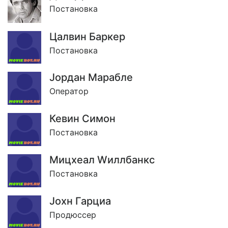
Постановка
Цалвин Баркер
Постановка
Jордан Марабле
Оператор
Кевин Симон
Постановка
Мицхеал Wиллбанкс
Постановка
Jохн Гарциа
Продюссер