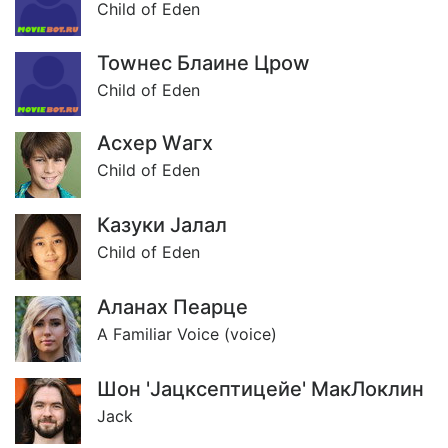
Child of Eden
Тоwнес Блаине Цроw
Child of Eden
Асхер Wагх
Child of Eden
Казуки Jалал
Child of Eden
Аланах Пеарце
A Familiar Voice (voice)
Шон 'Jацксептицейе' МакЛоклин
Jack