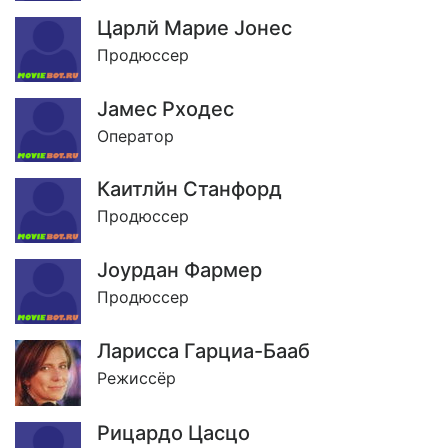
Царлй Марие Jонес
Продюссер
Jамес Рходес
Оператор
Каитлйн Станфорд
Продюссер
Jоурдан Фармер
Продюссер
Ларисса Гарциа-Бааб
Режиссёр
Рицардо Цасцо