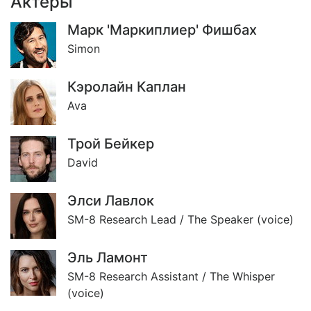
Актёры
Марк 'Маркиплиер' Фишбах
Simon
Кэролайн Каплан
Ava
Трой Бейкер
David
Элси Лавлок
SM-8 Research Lead / The Speaker (voice)
Эль Ламонт
SM-8 Research Assistant / The Whisper
(voice)