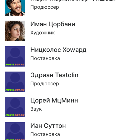
Продюссер
Иман Цорбани
Художник
Ницколос Хоwард
Постановка
Эдриан Testolin
Продюссер
Цорей МцМинн
Звук
Иан Суттон
Постановка