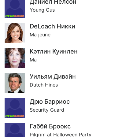
Даниел Нелсон
Young Gus
DeLoach Никки
Ma jeune
Кэтлин Куинлен
Ma
Уильям Дивэйн
Dutch Hines
Дрю Барриос
Security Guard
Габбй Броокс
Pilgrim at Halloween Party