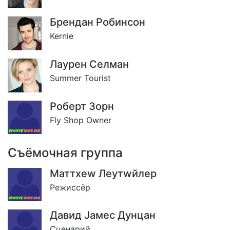
Брендан Робинсон
Kernie
Лаурен Селман
Summer Tourist
Роберт Зорн
Fly Shop Owner
Съёмочная группа
Маттхеw Леутwйлер
Режиссёр
Давид Jамес Дунцан
Сценарий