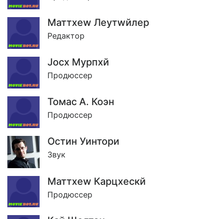
Маттхеw Леутwйлер
Редактор
Jосх Мурпхй
Продюссер
Томас А. Коэн
Продюссер
Остин Уинтори
Звук
Маттхеw Карцхескй
Продюссер