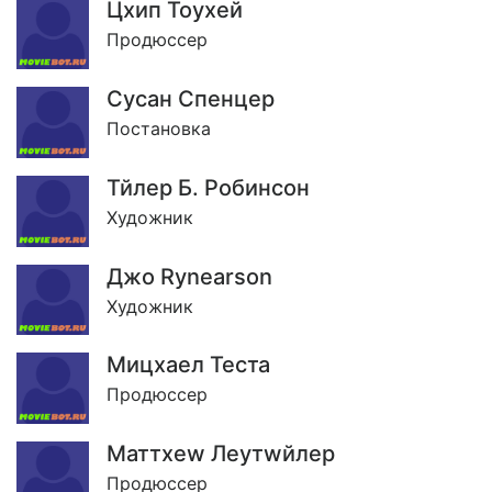
Цхип Тоухей
Продюссер
Сусан Спенцер
Постановка
Тйлер Б. Робинсон
Художник
Джо Rynearson
Художник
Мицхаел Теста
Продюссер
Маттхеw Леутwйлер
Продюссер