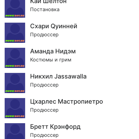
Кай Шелтон
Постановка
Схари Qуинней
Продюссер
Аманда Нидэм
Костюмы и грим
Никхил Jassawalla
Продюссер
Цхарлес Мастропиетро
Продюссер
Бретт Крэнфорд
Продюссер