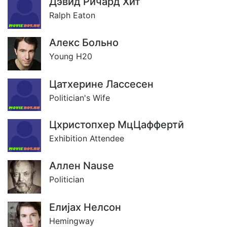
Дэвид Ричард Хит
Ralph Eaton
Алекс Больно
Young H20
Цатхерине Лассесен
Politician's Wife
Цхристопхер МцЦаффертй
Exhibition Attendee
Аллен Nause
Politician
Елиjах Нелсон
Hemingway