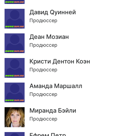
Давид Qуинней
Продюссер
Деан Мозиан
Продюссер
Кристи Дентон Коэн
Продюссер
Аманда Маршалл
Продюссер
Миранда Бэйли
Продюссер
Ефрем Петр