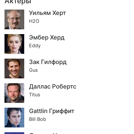
Актёры
Уильям Херт
H2O
Эмбер Херд
Eddy
Зак Гилфорд
Gus
Даллас Робертс
Titus
Gattlin Гриффит
Bill Bob