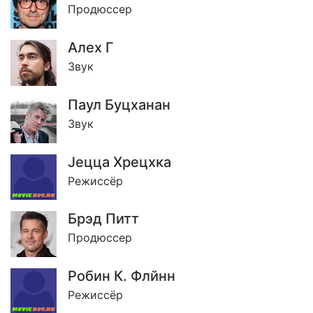
Продюссер
Алеx Г
Звук
Паул Буцханан
Звук
Jецца Хрецхка
Режиссёр
Брэд Питт
Продюссер
Робин К. Флйнн
Режиссёр