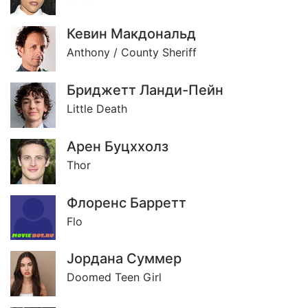
Кевин Макдональд
Anthony / County Sheriff
Бриджетт Ланди-Пейн
Little Death
Арен Буцххолз
Thor
Флоренс Барретт
Flo
Jордана Суммер
Doomed Teen Girl