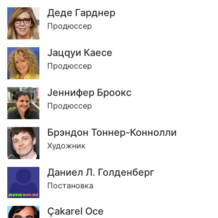
Деде Гарднер
Продюссер
Jацqуи Каесе
Продюссер
Jеннифер Броокс
Продюссер
Брэндон Тоннер-Коннолли
Художник
Даниел Л. Голденберг
Постановка
Çakarel Осе