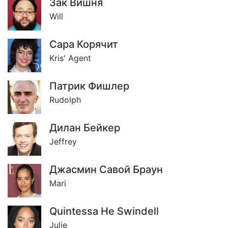
Зак Вишня
Will
Сара Корячит
Kris' Agent
Патрик Фишлер
Rudolph
Дилан Бейкер
Jeffrey
Джасмин Савой Браун
Mari
Quintessa Не Swindell
Julie