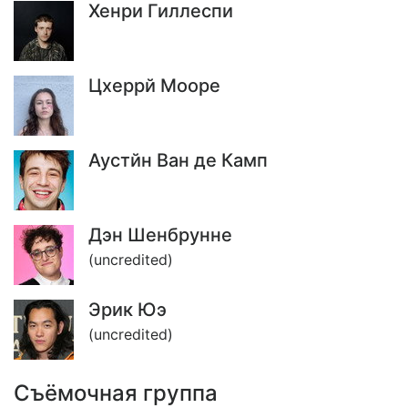
Хенри Гиллеспи
Цхеррй Мооре
Аустйн Ван де Камп
Дэн Шенбрунне
(uncredited)
Эрик Юэ
(uncredited)
Съёмочная группа