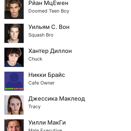
Рйан МцЕwен
Doomed Teen Boy
Уильям С. Вон
Squash Bro
Хантер Диллон
Chuck
Никки Брайс
Cafe Owner
Джессика Маклеод
Tracy
Уилли МакГи
Male Executive