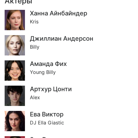
Актёры
Ханна Айнбайндер
Kris
Джиллиан Андерсон
Billy
Аманда Фиx
Young Billy
Артхур Цонти
Alex
Ева Виктор
DJ Ella Giastic