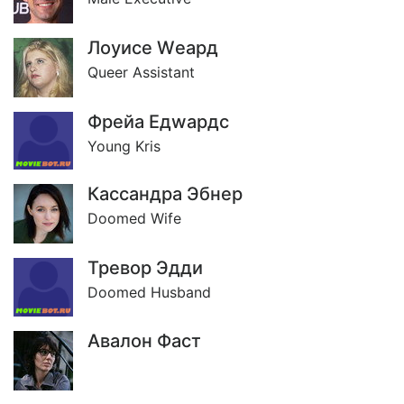
Лоуисе Wеард
Queer Assistant
Фрейа Едwардс
Young Kris
Кассандра Эбнер
Doomed Wife
Тревор Эдди
Doomed Husband
Авалон Фаст