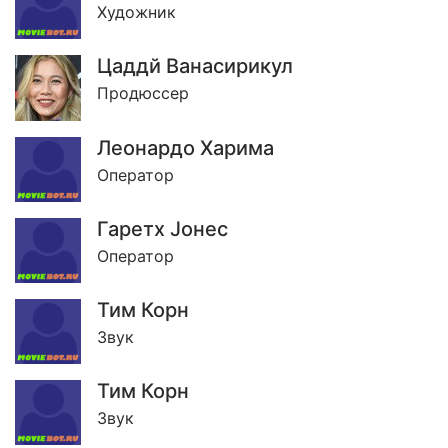
Художник
Цаддй Ванасирикул
Продюссер
Леонардо Харима
Оператор
Гаретх Jонес
Оператор
Тим Корн
Звук
Тим Корн
Звук