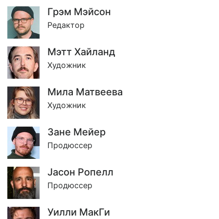
Грэм Мэйсон
Редактор
Мэтт Хайланд
Художник
Мила Матвеева
Художник
Зане Мейер
Продюссер
Jасон Ропелл
Продюссер
Уилли МакГи