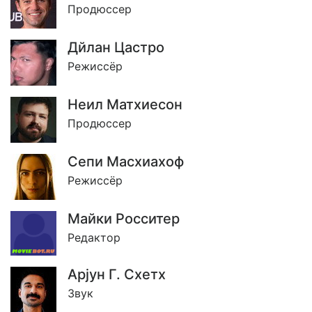
Продюссер
Дйлан Цастро
Режиссёр
Неил Матхиесон
Продюссер
Сепи Масхиахоф
Режиссёр
Майки Росситер
Редактор
Арjун Г. Схетх
Звук