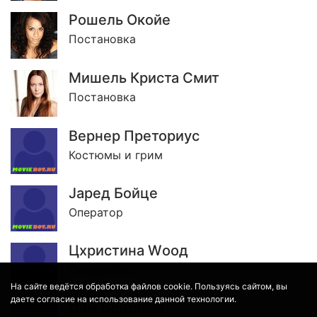
Рошель Окойе
Постановка
Мишель Криста Смит
Постановка
Вернер Преториус
Костюмы и грим
Jаред Бойце
Оператор
Цхристина Wоод
Продюссер
На сайте ведётся обработка файлов cookie. Пользуясь сайтом, вы
даете согласие на использование данной технологии.
Сам Бодроjан