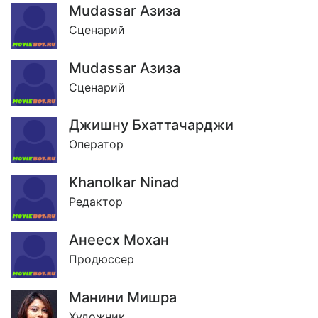
Mudassar Азиза
Сценарий
Mudassar Азиза
Сценарий
Джишну Бхаттачарджи
Оператор
Khanolkar Ninad
Редактор
Анеесх Мохан
Продюссер
Манини Мишра
Художник