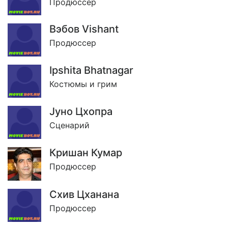
Продюссер
Вэбов Vishant
Продюссер
Ipshita Bhatnagar
Костюмы и грим
Jуно Цхопра
Сценарий
Кришан Кумар
Продюссер
Схив Цханана
Продюссер