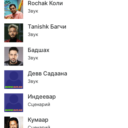
Rochak Коли
Звук
Tanishk Багчи
Звук
Бадшах
Звук
Девв Садаана
Звук
Индеевар
Сценарий
Кумаар
Сценарий