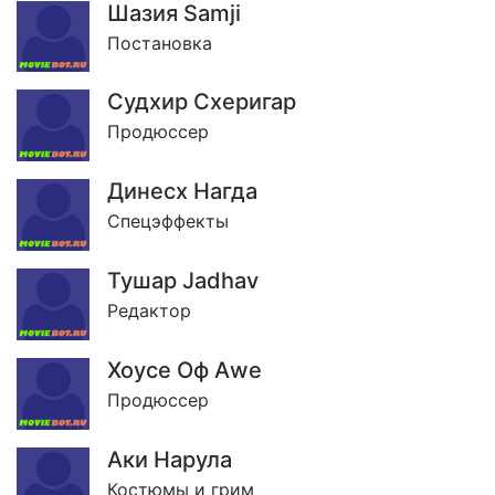
Шазия Samji
Постановка
Судхир Схеригар
Продюссер
Динесх Нагда
Спецэффекты
Тушар Jadhav
Редактор
Хоусе Оф Аwе
Продюссер
Аки Нарула
Костюмы и грим