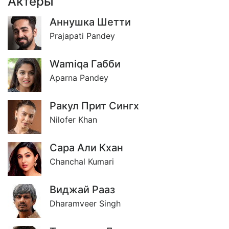
Актёры
Аннушка Шетти
Prajapati Pandey
Wamiqa Габби
Aparna Pandey
Ракул Прит Сингх
Nilofer Khan
Сара Али Кхан
Chanchal Kumari
Виджай Рааз
Dharamveer Singh