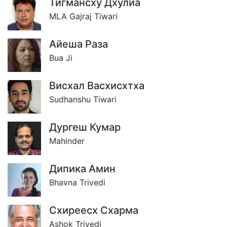
Тигмансху Дхулиа
MLA Gajraj Tiwari
Айеша Раза
Bua Ji
Висхал Васхисхтха
Sudhanshu Tiwari
Дургеш Кумар
Mahinder
Дипика Амин
Bhavna Trivedi
Схиреесх Схарма
Ashok Trivedi