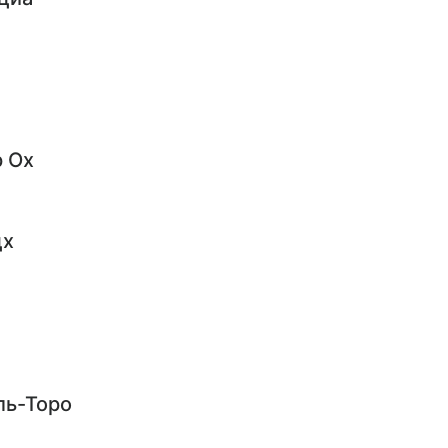
 Ох
цх
ль-Торо