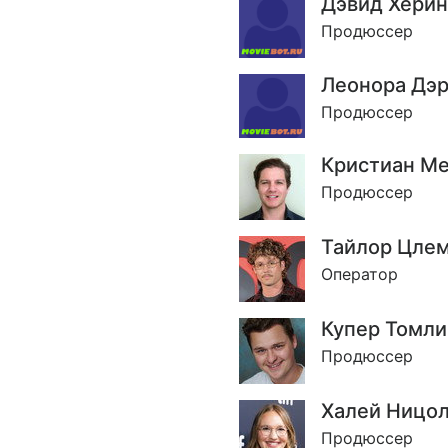
Дэвид Херин
Продюссер
Леонора Дэ
Продюссер
Кристиан М
Продюссер
Тайлор Цле
Оператор
Купер Томли
Продюссер
Халей Ницол
Продюссер