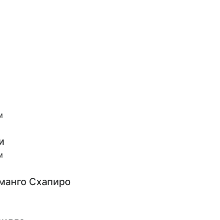
м
и
м
манго Схапиро