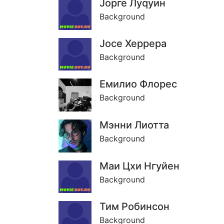
Jорге Луqуин
Background
Jосе Херрера
Background
Емилио Флорес
Background
Мэнни Лиотта
Background
Маи Цхи Нгуйен
Background
Тим Робинсон
Background