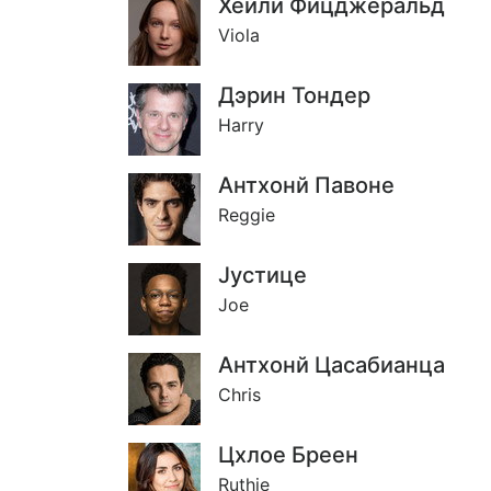
Хейли Фицджеральд
Viola
Дэрин Тондер
Harry
Антхонй Павоне
Reggie
Jустице
Joe
Антхонй Цасабианца
Chris
Цхлое Бреен
Ruthie