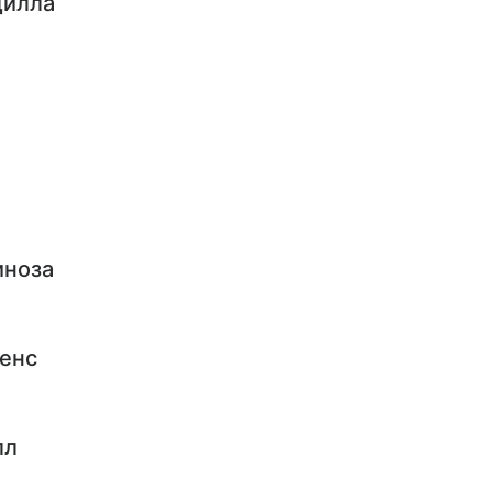
дилла
иноза
енс
лл