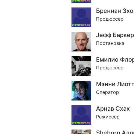
Бреннан Зхо
Продюссер
Jефф Баркер
Постановка
Емилио Фло
Продюссер
Мэнни Лиот
Оператор
Арнав Схах
Режиссёр
Shehorn Алл