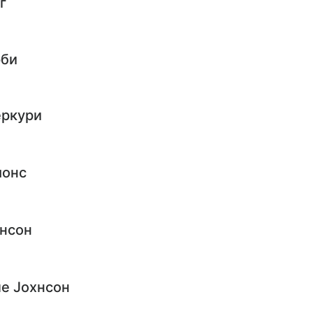
г
рби
еркури
монс
нсон
е Jохнсон