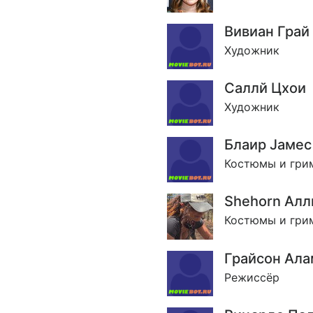
Вивиан Грай
Художник
Саллй Цхои
Художник
Блаир Jамес
Костюмы и гри
Shehorn Алл
Костюмы и гри
Грайсон Ала
Режиссёр