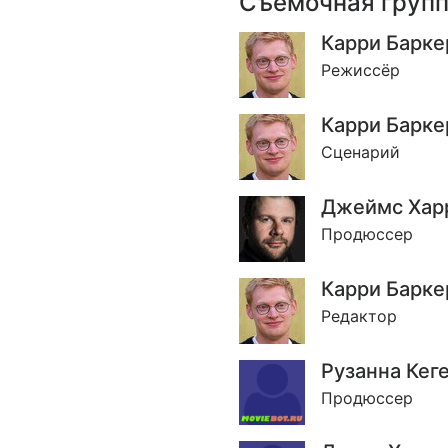
Съёмочная груп
Карри Барке
Режиссёр
Карри Барке
Сценарий
Джеймс Хар
Продюссер
Карри Барке
Редактор
Рузанна Кег
Продюссер