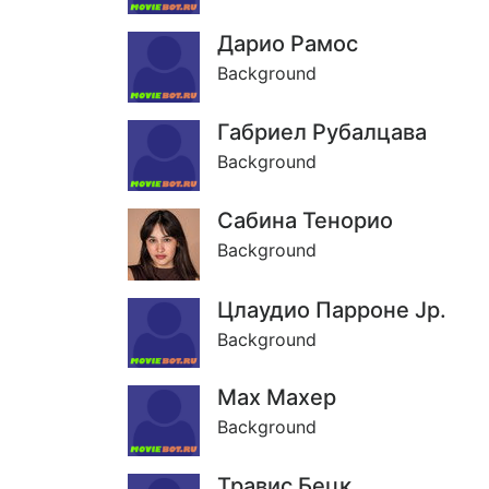
Дарио Рамос
Background
Габриел Рубалцава
Background
Сабина Тенорио
Background
Цлаудио Парроне Jр.
Background
Маx Махер
Background
Травис Бецк