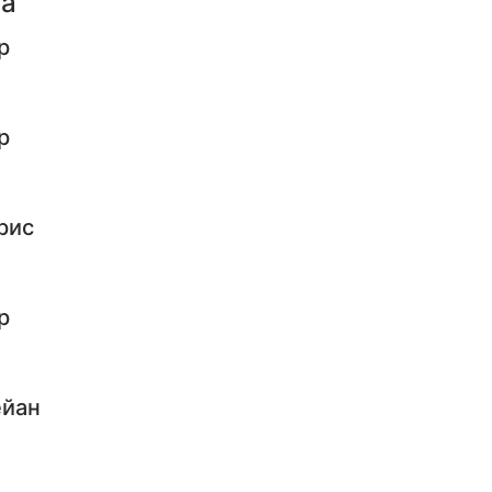
па
р
р
рис
р
ейан