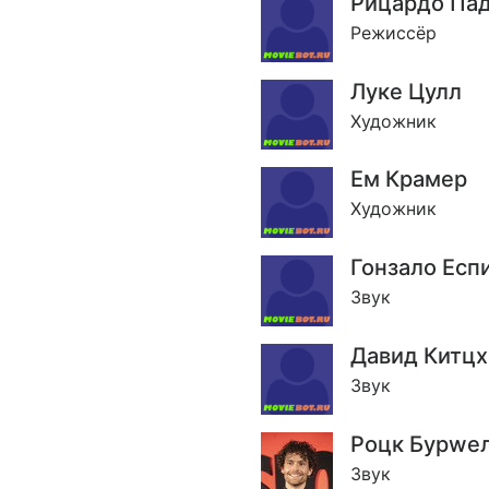
Рицардо Па
Режиссёр
Луке Цулл
Художник
Ем Крамер
Художник
Гонзало Есп
Звук
Давид Китцх
Звук
Роцк Бурwе
Звук