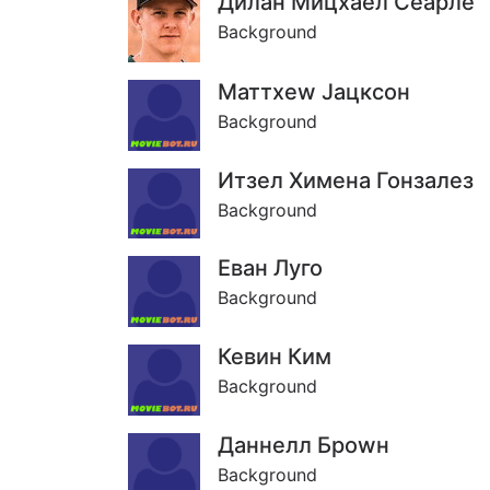
Дйлан Мицхаел Сеарле
Background
Маттхеw Jацксон
Background
Итзел Xимена Гонзалез
Background
Еван Луго
Background
Кевин Ким
Background
Даннелл Броwн
Background