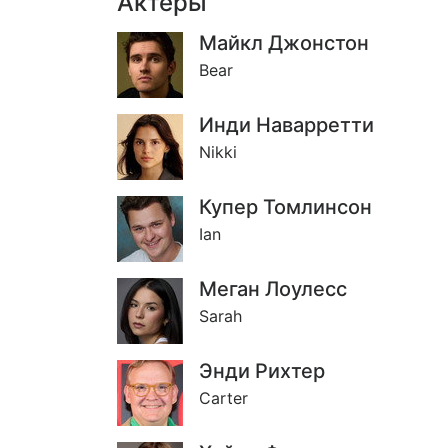
Актёры
Майкл Джонстон
Bear
Инди Наварретти
Nikki
Купер Томлинсон
Ian
Меган Лоулесс
Sarah
Энди Рихтер
Carter