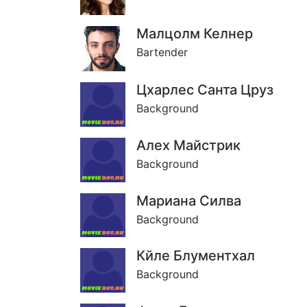
Малцолм Келнер
Bartender
Цхарлес Санта Цруз
Background
Алеx Майстрик
Background
Мариана Силва
Background
Кйле Блументхал
Background