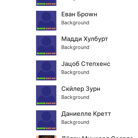
Еван Броwн
Background
Мадди Хулбурт
Background
Jацоб Степхенс
Background
Скйлер Зурн
Background
Даниелле Кретт
Background