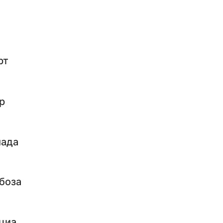
рт
р
мада
боза
циа