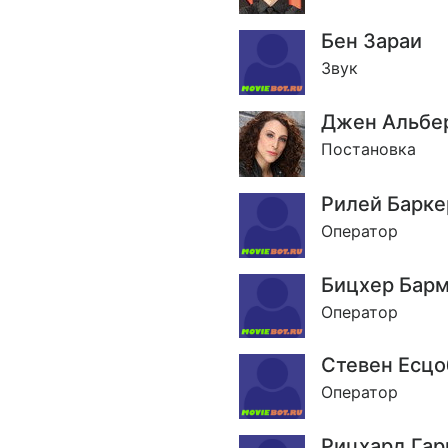
Бен Зараи
Звук
Джен Альбе
Постановка
Рилей Барке
Оператор
Бицхер Бар
Оператор
Стевен Есцо
Оператор
Рицхард Гар