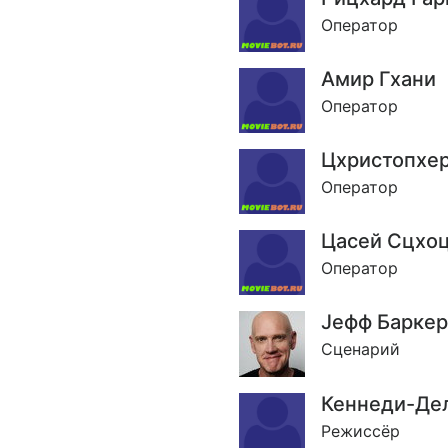
Оператор
Амир Гхани
Оператор
Цхристопхер
Оператор
Цасей Сцхо
Оператор
Jефф Баркер
Сценарий
Кеннеди-Де
Режиссёр