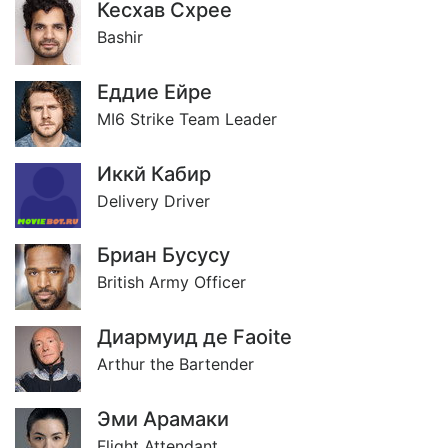
Кесхав Схрее
Bashir
Еддие Ейре
MI6 Strike Team Leader
Иккй Кабир
Delivery Driver
Бриан Бусусу
British Army Officer
Диармуид де Faoite
Arthur the Bartender
Эми Арамаки
Flight Attendant