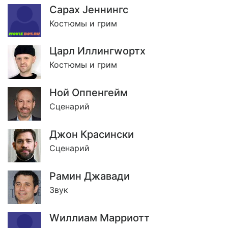
Сарах Jеннингс
Костюмы и грим
Царл Иллингwортх
Костюмы и грим
Ной Оппенгейм
Сценарий
Джон Красински
Сценарий
Рамин Джавади
Звук
Wиллиам Марриотт