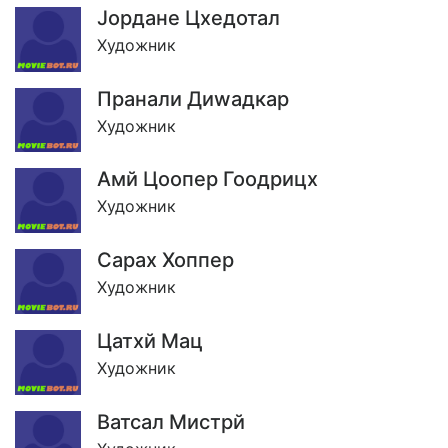
Jордане Цхедотал
Художник
Пранали Диwадкар
Художник
Амй Цоопер Гоодрицх
Художник
Сарах Хоппер
Художник
Цатхй Мац
Художник
Ватсал Мистрй