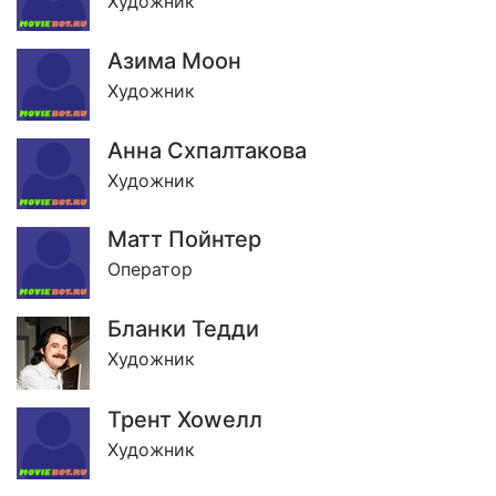
Художник
Азима Моон
Художник
Анна Схпалтакова
Художник
Матт Пойнтер
Оператор
Бланки Тедди
Художник
Трент Хоwелл
Художник