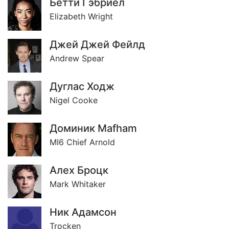
Бетти Гэбриел
Elizabeth Wright
Джей Джей Фейлд
Andrew Spear
Дуглас Ходж
Nigel Cooke
Доминик Mafham
MI6 Chief Arnold
Алеx Броцк
Mark Whitaker
Ник Адамсон
Trocken