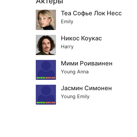
Актёры
Теа Софье Лок Несс
Emily
Никос Коукас
Harry
Мими Роиваинен
Young Anna
Jасмин Симонен
Young Emily