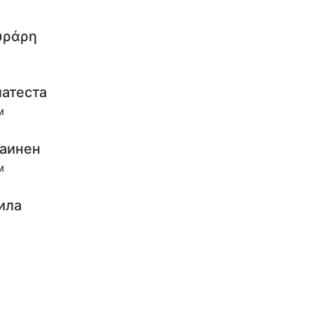
υράρη
атеста
м
лаинен
м
ила
н