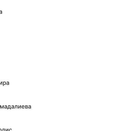
а
ира
амадалиева
рлис