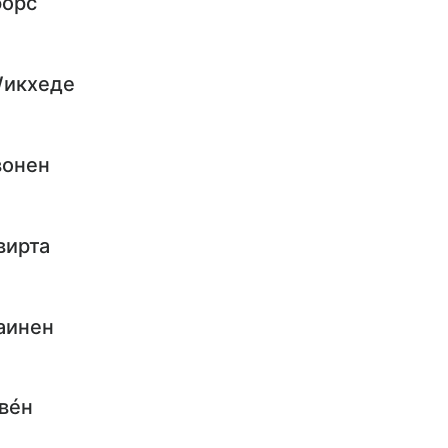
форс
Wикхеде
вонен
вирта
аинен
вéн