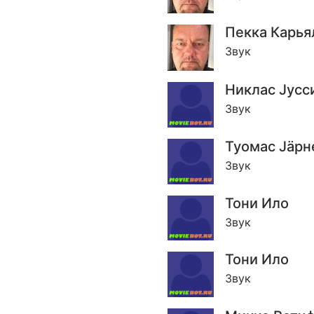
Пекка Карья
Звук
Никлас Jусс
Звук
Туомас Jäрн
Звук
Тони Ило
Звук
Тони Ило
Звук