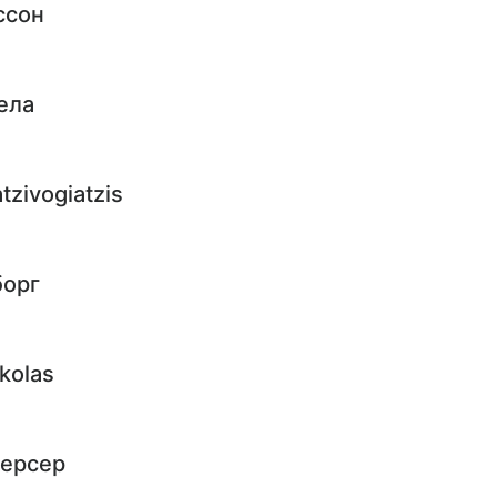
ссон
ела
zivogiatzis
борг
kolas
ерсер