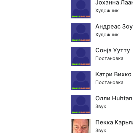
Jоханна Лаа
Художник
Андреас Зоу
Художник
Сонjа Уутту
Постановка
Катри Вихко
Постановка
Олли Huhtan
Звук
Пекка Карья
Звук