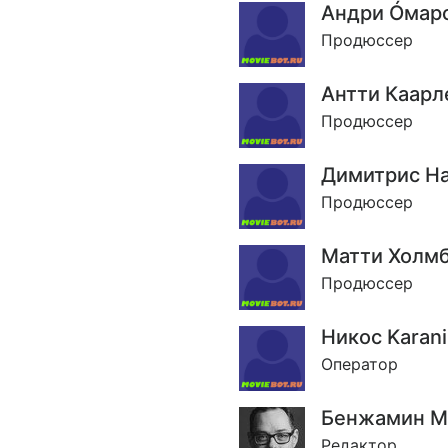
Андри Óмар
Продюссер
Антти Каарл
Продюссер
Димитрис Hat
Продюссер
Матти Холм
Продюссер
Никос Karani
Оператор
Бенжамин М
Редактор