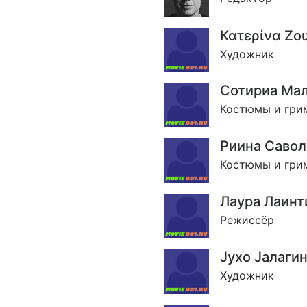
Κατερίνα Ζο
Художник
Сотириа Мал
Костюмы и гри
Риина Саво
Костюмы и гри
Лаура Лаинт
Режиссёр
Jухо Jалаги
Художник