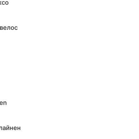
ксо
велос
en
лайнен