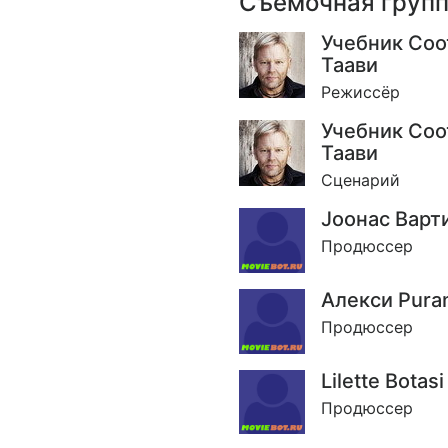
Съёмочная груп
Учебник Со
Таави
Режиссёр
Учебник Со
Таави
Сценарий
Jоонас Варт
Продюссер
Алекси Pura
Продюссер
Lilette Botasi
Продюссер