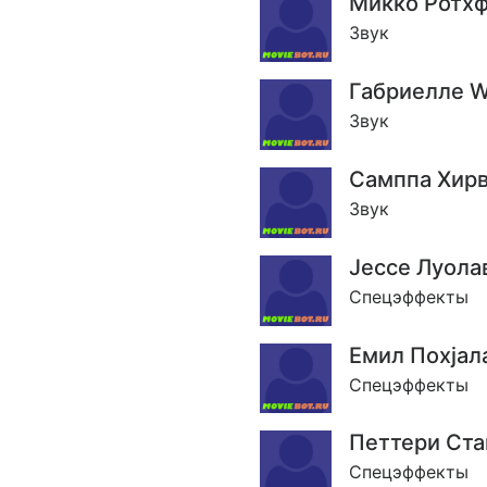
Микко Ротх
Звук
Габриелле 
Звук
Самппа Хир
Звук
Jессе Луола
Спецэффекты
Емил Похjал
Спецэффекты
Петтери Ста
Спецэффекты