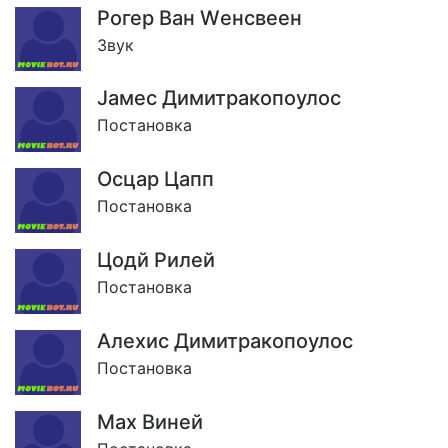
Рогер Ван Wенсвеен
Звук
Jамес Димитракопоулос
Постановка
Осцар Цапп
Постановка
Цодй Рилей
Постановка
Алеxис Димитракопоулос
Постановка
Маx Виней