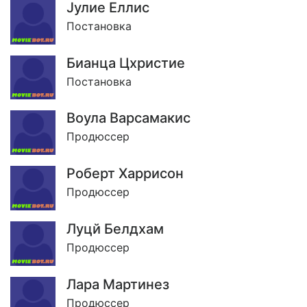
Jулие Еллис
Постановка
Бианца Цхристие
Постановка
Воула Варсамакис
Продюссер
Роберт Харрисон
Продюссер
Луцй Белдхам
Продюссер
Лара Мартинез
Продюссер