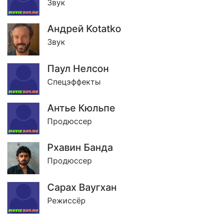
Звук
Андрей Kotatko
Звук
Паул Нелсон
Спецэффекты
Антье Кюльпе
Продюссер
Рхавин Банда
Продюссер
Сарах Ваугхан
Режиссёр