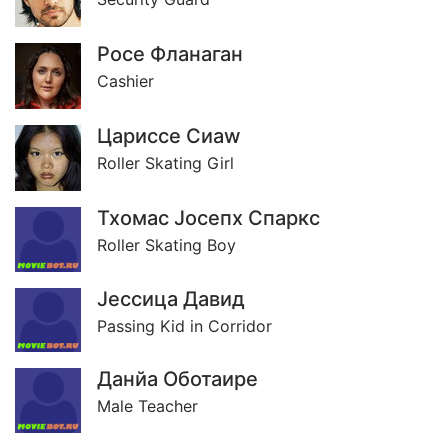
Росе Фланаган
Cashier
Цариссе Сиаw
Roller Skating Girl
Тхомас Jосепх Спаркс
Roller Skating Boy
Jессица Давид
Passing Kid in Corridor
Данйа Оботаире
Male Teacher