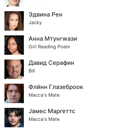
Эдвина Рен
Jacky
Анна Мтунгwази
Girl Reading Poem
Давид Серафин
Bill
Флйнн Глазеброок
Macca's Mate
Jамес Маргеттс
Macca's Mate