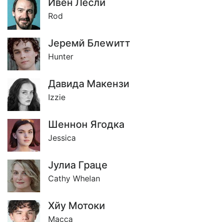
Ивен Лесли
Rod
Jеремй Блеwитт
Hunter
Давида Макензи
Izzie
Шеннон Ягодка
Jessica
Jулиа Граце
Cathy Whelan
Хйу Мотоки
Macca