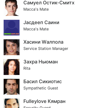
Самуел Остик-Смитх
Macca's Mate
Jасдееп Саини
Macca's Mate
Хасини Wалпола
Service Station Manager
Захра Ньюман
Rita
Басил Сикиотис
Sympathetic Guest
Fulleylove Кямран
Security Guard