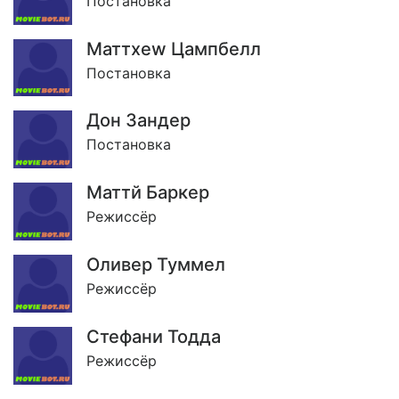
Постановка
Маттхеw Цампбелл
Постановка
Дон Зандер
Постановка
Маттй Баркер
Режиссёр
Оливер Туммел
Режиссёр
Стефани Тодда
Режиссёр