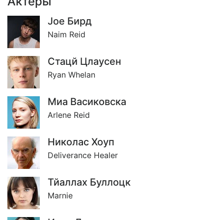
Актёры
Jое Бирд
Naim Reid
Стацй Цлаусен
Ryan Whelan
Миа Васиковска
Arlene Reid
Николас Хоуп
Deliverance Healer
Тйаллах Буллоцк
Marnie