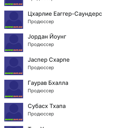
Цхарлие Еаггер-Саундерс
Продюссер
Jордан Йоунг
Продюссер
Jаспер Схарпе
Продюссер
Гаурав Бхалла
Продюссер
Субасх Тхапа
Продюссер