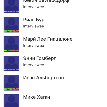
Кевин Беwерсдорф
Interviewee
Рйан Бург
Interviewee
Марй Лее Гиацалоне
Interviewee
Энни Гомберг
Interviewee
Иван Альбертсон
Мике Хаган