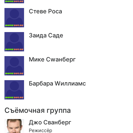
Стеве Роса
Заида Саде
Мике Сwанберг
Барбара Wиллиамс
Съёмочная группа
Джо Сванберг
Режиссёр