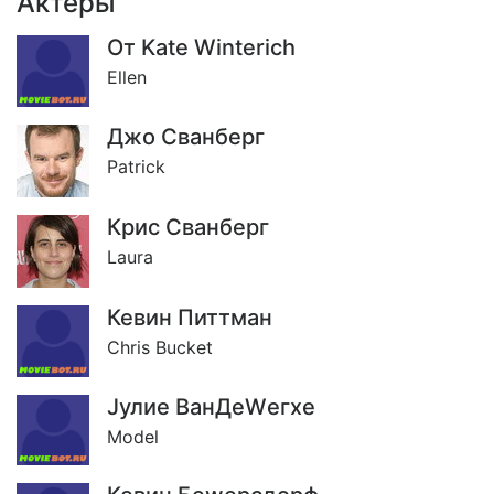
Актёры
От Kate Winterich
Ellen
Джо Сванберг
Patrick
Крис Сванберг
Laura
Кевин Питтман
Chris Bucket
Jулие ВанДеWегхе
Model