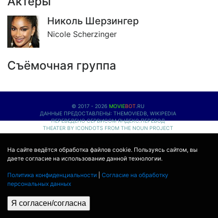
Актёры
Николь Шерзингер
Nicole Scherzinger
Съёмочная группа
© 2017 - 2026
MOVIE
BOT
.RU
ДАННЫЕ ПРЕДОСТАВЛЕНЫ:
THEMOVIEDB
,
WIKIPEDIA
ПЕРЕВЕДЕНО СЕРВИСОМ
ЯНДЕКС.ПЕРЕВОД
THEATER BY ICONDOTS FROM THE NOUN PROJECT
ПРОЕКЦИОННЫЕ ЛАМПЫ
КОНТАКТЫ
ПОЛИТИКА КОНФИДЕНЦИАЛЬНОСТИ
На сайте ведётся обработка файлов cookie. Пользуясь сайтом, вы
СОГЛАСИЕ НА ОБРАБОТКУ ПЕРСОНАЛЬНЫХ ДАННЫХ
даете согласие на использование данной технологии.
Политика конфиденциальности
|
Согласие на обработку
персональных данных
Я согласен/согласна