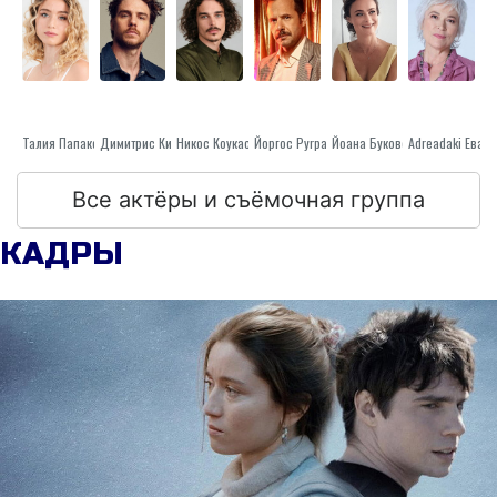
Талия Папакоста
Димитрис Кицос
Никос Коукас
Йоргос Pyrpassopoulos
Йоана Буковска-Давидова
Adreadak
Все актёры и съёмочная группа
КАДРЫ