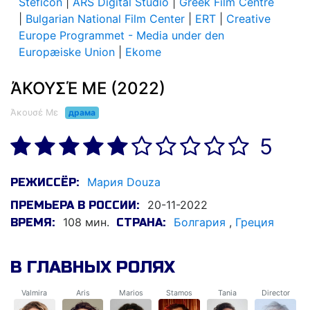
Steficon
|
ARS Digital Studio
|
Greek Film Centre
|
Bulgarian National Film Center
|
ERT
|
Creative
Europe Programmet - Media under den
Europæiske Union
|
Ekome
ΆΚΟΥΣΈ ΜΕ (2022)
Άκουσέ Με
драма
5
Мария Douza
РЕЖИССЁР:
20-11-2022
ПРЕМЬЕРА В РОССИИ:
108 мин.
Болгария
,
Греция
ВРЕМЯ:
СТРАНА:
В ГЛАВНЫХ РОЛЯХ
Valmira
Aris
Marios
Stamos
Tania
Director