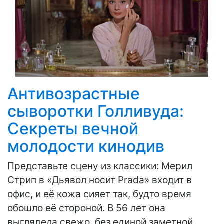
Антивозрастные
сыворотки Голливуда:
Секреты вечной
молодости кинодив
Представьте сцену из классики: Мерил
Стрип в «Дьявол носит Prada» входит в
офис, и её кожа сияет так, будто время
обошло её стороной. В 56 лет она
выглядела свежо, без единой заметной