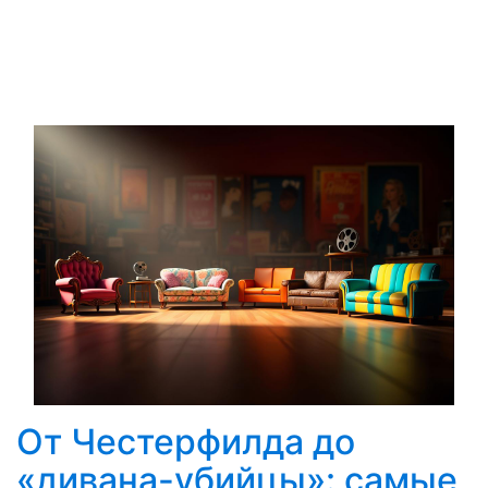
От Честерфилда до
«дивана-убийцы»: самые