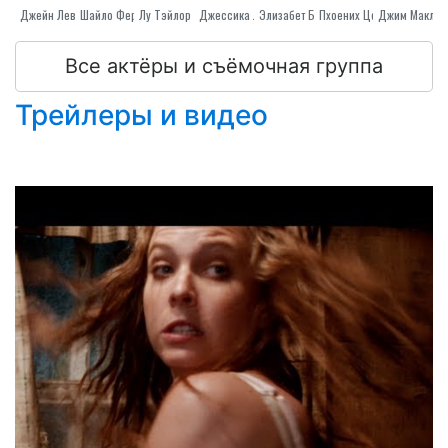
Джейн Леви
Лу Тэйлор Пуччи
Шайло Фернандез
Джессика Лукас
Элизабет Блэкмор
Джим Маклар
Пхоениx Цонноллй
Все актёры и съёмочная группа
Трейлеры и видео