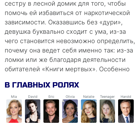
сестру в лесной домик для того, чтобы
помочь ей избавиться от наркотической
зависимости. Оказавшись без «дури»,
девушка буквально сходит с ума, из-за
чего становится невозможно определить,
почему она ведет себя именно так: из-за
ломки или же благодаря деятельности
обитателей «Книги мертвых». Особенно
после того, как один из ее приятелей
В ГЛАВНЫХ РОЛЯХ
прочел вслух отрывок из этой самой
книги.
Mia
David
Eric
Olivia
Natalie
Teenager
Harold