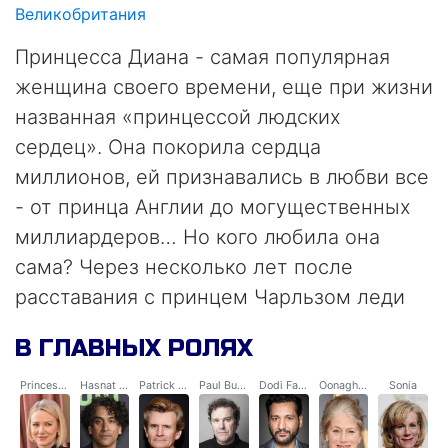
Великобритания
Принцесса Диана - самая популярная
женщина своего времени, еще при жизни
названная «принцессой людских
сердец». Она покорила сердца
миллионов, ей признавались в любви все
- от принца Англии до могущественных
миллиардеров… Но кого любила она
сама? Через несколько лет после
расставания с принцем Чарльзом леди
Диана почти забывает о личной жизни и
В ГЛАВНЫХ РОЛЯХ
посвящает себя общественной
деятельности. Ее график заполнен до
Princess Diana
Hasnat Khan
Patrick Jephson
Paul Burrell
Dodi Fayed
Oonagh Shanley-Toffolo
Sonia
предела, встречи и мероприятия идут
нескончаемой чередой, пока, посещая