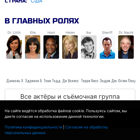
США
СТРАНА:
В ГЛАВНЫХ РОЛЯХ
Dr. Lilith
Elle
Host
Helen
Ike
Sheriff
Dr. Nacht
Даниэль Харрис
Эдриенн Барбо
Тони Тодд
Ди Уоллес
Терри Кисер
Эндрю Дивоффа
Остин Пендлт
Все актёры и съёмочная группа
На сайте ведётся обработка файлов cookie. Пользуясь сайтом, вы
даете согласие на использование данной технологии.
© 2017 - 2026
MOVIE
BOT
.RU
ДАННЫЕ ПРЕДОСТАВЛЕНЫ:
THEMOVIEDB
,
WIKIPEDIA
Политика конфиденциальности
|
Согласие на обработку
ПЕРЕВЕДЕНО СЕРВИСОМ
ЯНДЕКС.ПЕРЕВОД
персональных данных
THEATER BY ICONDOTS FROM THE NOUN PROJECT
ПРОЕКЦИОННЫЕ ЛАМПЫ
КОНТАКТЫ