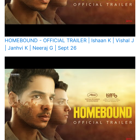
HOMEBOUND - OFFICIAL TRAILER | Ishaan K | Vishal J
| Janhvi K | Neeraj G | Sept 26