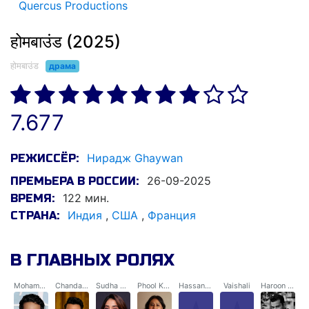
Quercus Productions
होमबाउंड (2025)
होमबाउंड
драма
7.677
Нирадж Ghaywan
РЕЖИССЁР:
26-09-2025
ПРЕМЬЕРА В РОССИИ:
122 мин.
ВРЕМЯ:
Индия
,
США
,
Франция
СТРАНА:
В ГЛАВНЫХ РОЛЯХ
Mohammed Shoaib Ali
Chandan Kumar (Valmiki)
Sudha Bharti
Phool Kumari
Hassan Ali
Vaishali
Haroon Nawaz