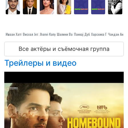
Ишаан Хаттар
Висхал Jетхwа
Jhanvi Капур
Шалини Ватса
Панкаj Дубей
Харсхика Пармар
Чандан Анан
Все актёры и съёмочная группа
Трейлеры и видео