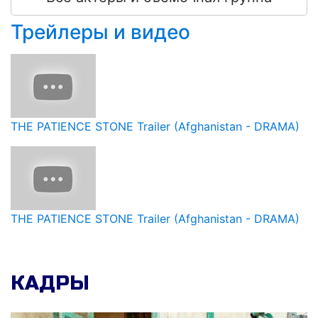
бессознательно становится «синг сабур»
— магическим камнем, который, согласно
Трейлеры и видео
персидской мифологии, будучи
помещенным перед героиней, ограждает
ее от несчастий, страдания, боли и
невзгод.
THE PATIENCE STONE Trailer (Afghanistan - DRAMA)
THE PATIENCE STONE Trailer (Afghanistan - DRAMA)
КАДРЫ