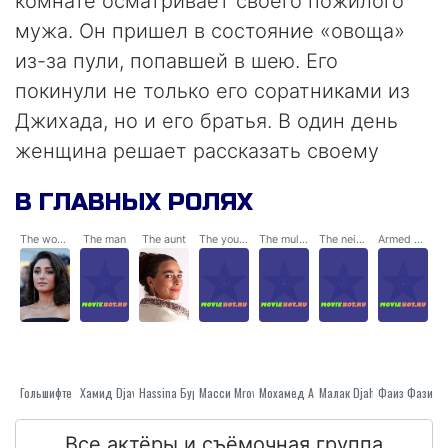
комнате осматривает своего пожилого
мужа. Он пришел в состояние «овоща»
из-за пули, попавшей в шею. Его
покинули не только его соратниками из
Джихада, но и его братья. В один день
женщина решает рассказать своему
молчаливому мужу правду об их
В ГЛАВНЫХ РОЛЯХ
отношениях и о своих чувствах. Она
говорит о своем детстве, перенесенных
The woman
The man
The aunt
The young soldier
The mullah
The neighbor
Armed man
страданиях, о своих срывах,
одиночестве, мечтах, желаниях.. Она
говорит вещи, которые никогда не смогла
бы сказать раньше, даже несмотря на то,
что они женаты уже 10 лет. Таким
Хамид Djavadan
Гольшифте Фарахани
Hassina Бурган
Масси Mrowat
Мохамед Аль Maghraoui
Фаиз Фазиль
Малак Djaham Хазал
образом, этот парализованный мужчина
Все актёры и съёмочная группа