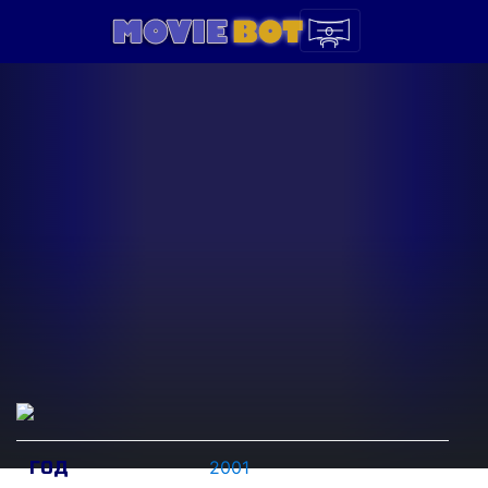
2001
ГОД