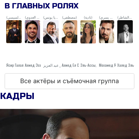
В ГЛАВНЫХ РОЛЯХ
(خيرت الشاطر)
(العميد يسري)
(نادية)
(مصطفى)
(زكريا يونس)
(مروان العدوي)
(الفريق أول عبدالفتاح السيسي)
Ясир Галал
Ахмед Эзз
كريم عبد العزيز
Ахмед Ел Сакка
Эль-Ассы, Эман
Мохамед Reyad
Все актёры и съёмочная группа
КАДРЫ