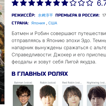
6.
水﨑淳平
17
РЕЖИССЁР:
ПРЕМЬЕРА В РОССИИ:
Япония
,
США
СТРАНА:
Бэтмен и Робин совершают путешествие
отправляясь в Японию эпохи Эдо. Темн
напарник вынуждены сражаться с альт
Справедливости: Джокер и его приспе
феодалы и зовут себя Лигой якудза.
В ГЛАВНЫХ РОЛЯХ
Batman (voice)
Robin (voice)
Red Robin (voice)
Nightwing (