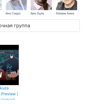
Аянэ Сакура
Акио Оцука
Нобуюки Хияма
очная группа
akuza
 Preview |
tainment