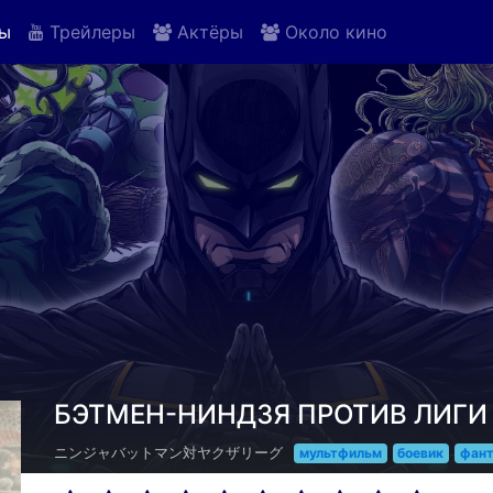
ы
Трейлеры
Актёры
Около кино
БЭТМЕН-НИНДЗЯ ПРОТИВ ЛИГИ 
ニンジャバットマン対ヤクザリーグ
мультфильм
боевик
фант