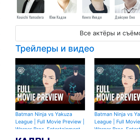
Kouichi Yamadera
Юки Кадзи
Кенго Икеде
Дайсуке Оно
Все актёры и съём
Трейлеры и видео
Batman Ninja vs Yakuza
Batman Ninja vs Y
League | Full Movie Preview |
League | Full Movie
Warner Bros. Entertainment
Warner Bros. Enter