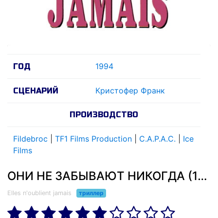
1994
ГОД
Кристофер Франк
СЦЕНАРИЙ
ПРОИЗВОДСТВО
Fildebroc
|
TF1 Films Production
|
C.A.P.A.C.
|
Ice
Films
ОНИ НЕ ЗАБЫВАЮТ НИКОГДА (1994)
Elles n'oublient jamais
триллер