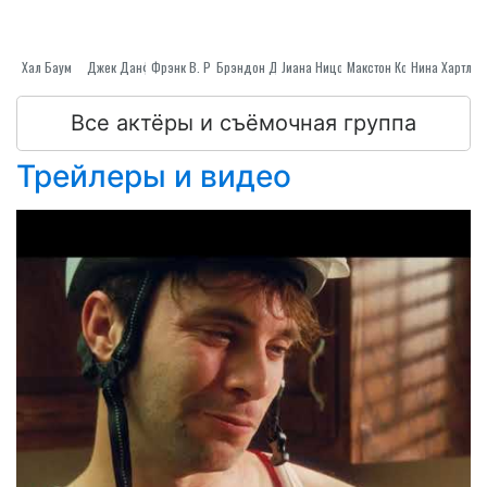
Хал Баум
Джек Данфи
Фрэнк В. Росс
Брэндон Дэйли
Jиана Ницоле
Макстон Кок
Нина Хартли
Все актёры и съёмочная группа
Трейлеры и видео