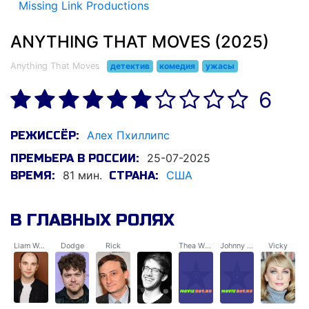
Missing Link Productions
ANYTHING THAT MOVES (2025)
Anything That Moves
детектив
комедия
ужасы
6
Алеx Пхиллипс
РЕЖИССЁР:
25-07-2025
ПРЕМЬЕРА В РОССИИ:
81 мин.
США
ВРЕМЯ:
СТРАНА:
В ГЛАВНЫХ РОЛЯХ
Liam Woodlawn
Dodge
Rick
Thea Williams
Johnny Chicago
Vicky