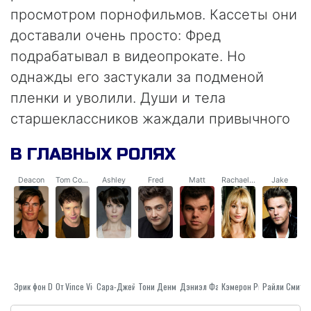
просмотром порнофильмов. Кассеты они
доставали очень просто: Фред
подрабатывал в видеопрокате. Но
однажды его застукали за подменой
пленки и уволили. Души и тела
старшеклассников жаждали привычного
развлечения, и друзьям пришла в голову
В ГЛАВНЫХ РОЛЯХ
оригинальная мысль: если нельзя взять
порнушку в прокате, то надо снять ее
Deacon
Tom Cooperman
Ashley
Fred
Matt
Rachael Unger
Jake
самостоятельно. Видеокамера в доме
Дикона имелась, за павильон вполне
могло сойти подвальное помещение у
него же. Режиссером, оператором и
звукооператором парни, по их мнению,
Эрик фон Detten
От Vince Vieluf
Тони Денман
Сара-Джейн Поттс
Дэниэл Фарбер
Райли Смит
Кэмерон Ричардсон
были рождены. И троица отправилась на