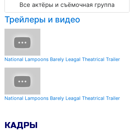
Все актёры и съёмочная группа
поиски актрис. Потому что актерами они,
разумеется, видели себя…
Трейлеры и видео
National Lampoons Barely Leagal Theatrical Trailer
National Lampoons Barely Leagal Theatrical Trailer
КАДРЫ