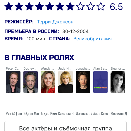
6.5
Терри Джонсон
РЕЖИССЁР:
30-12-2004
ПРЕМЬЕРА В РОССИИ:
100 мин.
Великобритания
ВРЕМЯ:
СТРАНА:
В ГЛАВНЫХ РОЛЯХ
Peter Cook
Dudley Moore
Wendy Snowden
Judy Huxtable
Jonathan Miller
Alan Bennett
Eleanor Bron
Риз Айфэнс
Эйдан Макардл
Jодие Риммер
Камилла Власти
Джонатан Арис
Алан Кокс
Все актёры и съёмочная группа