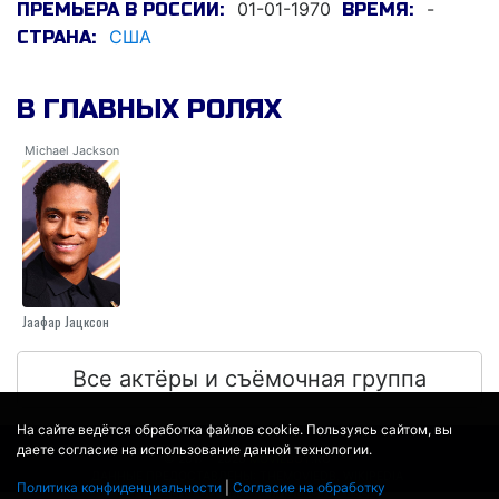
01-01-1970
-
ПРЕМЬЕРА В РОССИИ:
ВРЕМЯ:
США
СТРАНА:
В ГЛАВНЫХ РОЛЯХ
Michael Jackson
Jаафар Jацксон
Все актёры и съёмочная группа
На сайте ведётся обработка файлов cookie. Пользуясь сайтом, вы
даете согласие на использование данной технологии.
© 2017 - 2026
MOVIE
BOT
.RU
ДАННЫЕ ПРЕДОСТАВЛЕНЫ:
THEMOVIEDB
,
WIKIPEDIA
Политика конфиденциальности
|
Согласие на обработку
ПЕРЕВЕДЕНО СЕРВИСОМ
ЯНДЕКС.ПЕРЕВОД