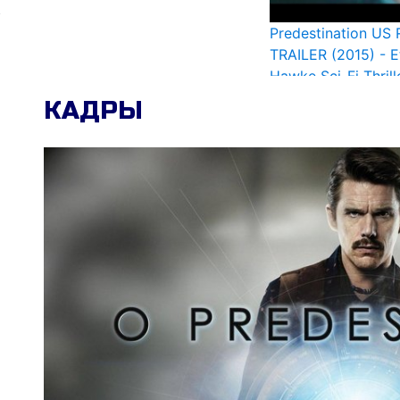
Predestination US 
TRAILER (2015) - E
Hawke Sci-Fi Thril
КАДРЫ