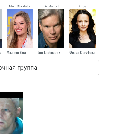
Mrs. Stapleton
Dr. Belfort
Alice
и
Мадлен Уэст
Jим Кнобелоцх
Фрейа Стаффорд
очная группа