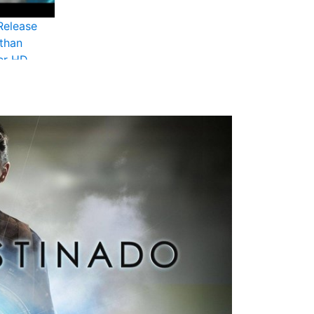
Release
than
ler HD