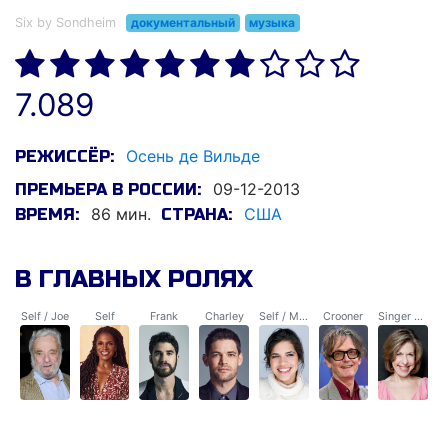
Six by Sondheim
документальный
музыка
7.089
Осень де Вильде
РЕЖИССЁР:
09-12-2013
ПРЕМЬЕРА В РОССИИ:
86 мин.
США
ВРЕМЯ:
СТРАНА:
В ГЛАВНЫХ РОЛЯХ
Self / Joe
Self
Frank
Charley
Self / Mary
Crooner
Singer #17