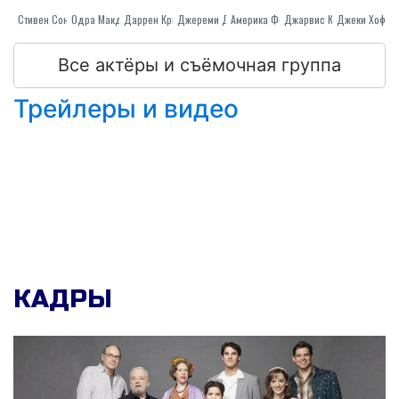
Стивен Сондхайм
Даррен Крисс
Одра Макдональд
Джереми Джордан
Джарвис Кокер
Америка Феррера
Джеки Хоффм
Все актёры и съёмочная группа
Трейлеры и видео
КАДРЫ