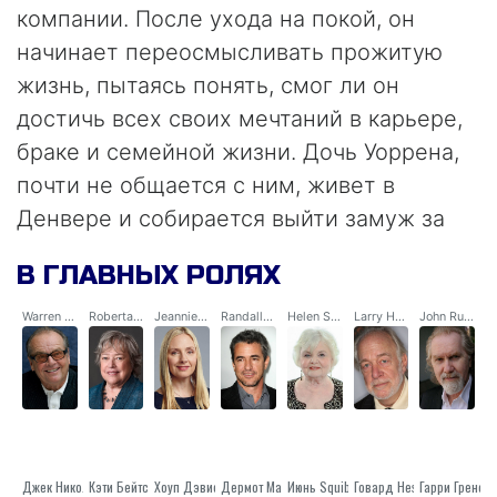
компании. После ухода на покой, он
начинает переосмысливать прожитую
жизнь, пытаясь понять, смог ли он
достичь всех своих мечтаний в карьере,
браке и семейной жизни. Дочь Уоррена,
почти не общается с ним, живет в
Денвере и собирается выйти замуж за
человека, которого он не одобряет. Что
В ГЛАВНЫХ РОЛЯХ
же делать? Шмидт отправляется в
поездку через всю страну, чтобы
Warren Schmidt
Roberta Hertzel
Jeannie Schmidt
Randall Hertzel
Helen Schmidt
Larry Hertzel
John Rusk
остановить эту свадьбу, а заодно и найти
смысл своей собственной жизни.
Джек Николсон
Кэти Бейтс
Хоуп Дэвис
Дермот Малруни
Июнь Squibb
Гарри Гренер
Говард Hesseman