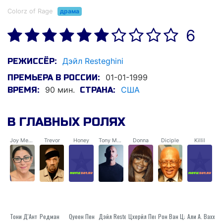
Colorz of Rage
драма
6
Дэйл Resteghini
РЕЖИССЁР:
01-01-1999
ПРЕМЬЕРА В РОССИИ:
90 мин.
США
ВРЕМЯ:
СТРАНА:
В ГЛАВНЫХ РОЛЯХ
Joy Mespeli
Trevor
Honey
Tony Mespelli
Donna
Diciple
Killil
Тони Д'Антонио
Редман
Qуеен Пен
Дэйл Resteghini
Рон Ван Цлиеф
Цхерйл Пепсии Рилей
Али А. Ваххаб