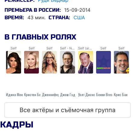
Руди Беднар
РЕЖИССЁР:
15-09-2014
ПРЕМЬЕРА В РОССИИ:
43 мин.
США
ВРЕМЯ:
СТРАНА:
В ГЛАВНЫХ РОЛЯХ
Self
Self
Self
Self - Narrator
Self (archive footage)
Self
Self
Идина Мензел
Кристен Белл
Дженнифер Ли
Джош Гэд
Уолт Дисней
Бекки Bresee
Крис Бак
Все актёры и съёмочная группа
КАДРЫ