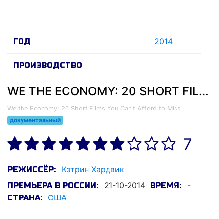
2014
ГОД
ПРОИЗВОДСТВО
WE THE ECONOMY: 20 SHORT FILMS YOU CAN'T AFFORD TO MISS (2014)
We the Economy: 20 Short Films You Can't Afford to Miss
документальный
7
Кэтрин Хардвик
РЕЖИССЁР:
21-10-2014
-
ПРЕМЬЕРА В РОССИИ:
ВРЕМЯ:
США
СТРАНА: