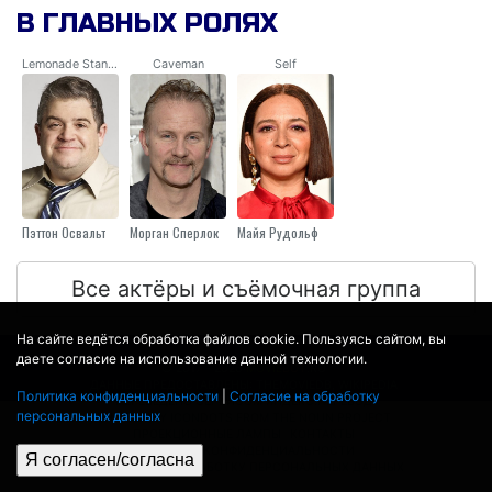
В ГЛАВНЫХ РОЛЯХ
Lemonade Stand Dad
Caveman
Self
Пэттон Освальт
Морган Сперлок
Майя Рудольф
Все актёры и съёмочная группа
На сайте ведётся обработка файлов cookie. Пользуясь сайтом, вы
даете согласие на использование данной технологии.
© 2017 - 2026
MOVIE
BOT
.RU
ДАННЫЕ ПРЕДОСТАВЛЕНЫ:
THEMOVIEDB
,
WIKIPEDIA
Политика конфиденциальности
|
Согласие на обработку
ПЕРЕВЕДЕНО СЕРВИСОМ
ЯНДЕКС.ПЕРЕВОД
персональных данных
THEATER BY ICONDOTS FROM THE NOUN PROJECT
ПРОЕКЦИОННЫЕ ЛАМПЫ
КОНТАКТЫ
ПОЛИТИКА КОНФИДЕНЦИАЛЬНОСТИ
Я согласен/согласна
СОГЛАСИЕ НА ОБРАБОТКУ ПЕРСОНАЛЬНЫХ ДАННЫХ