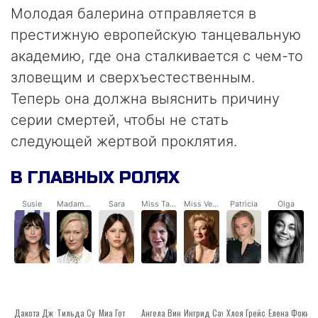
Молодая балерина отправляется в
престижную европейскую танцевальную
академию, где она сталкивается с чем-то
зловещим и сверхъестественным.
Теперь она должна выяснить причину
серии смертей, чтобы не стать
следующей жертвой проклятия.
В ГЛАВНЫХ РОЛЯХ
Susie
Madame Blanc / Dr. Klemperer / Helena Markos
Sara
Miss Tanner
Miss Vendegast
Patricia
Olga
Дакота Джонсон
Тильда Суинтон
Миа Гот
Ангела Винклер
Ингрид Caven
Елена Фокин
Хлоя Грейс Морец