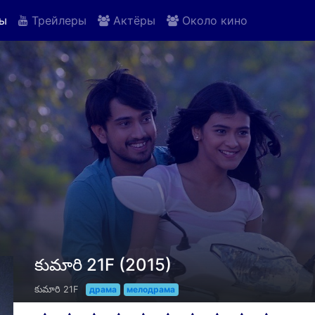
ы
Трейлеры
Актёры
Около кино
కుమారి 21F (2015)
కుమారి 21F
драма
мелодрама