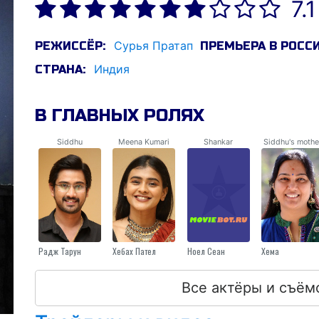
7.1
Сурья Пратап
РЕЖИССЁР:
ПРЕМЬЕРА В РОССИ
Индия
СТРАНА:
В ГЛАВНЫХ РОЛЯХ
Siddhu
Meena Kumari
Shankar
Siddhu's mothe
Радж Тарун
Хебах Пател
Ноел Сеан
Хема
Все актёры и съём