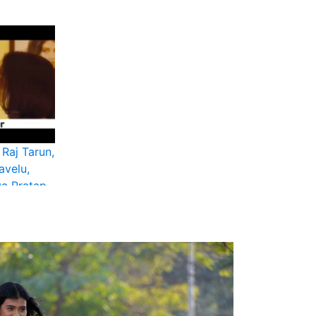
 Raj Tarun,
avelu,
ya Pratap