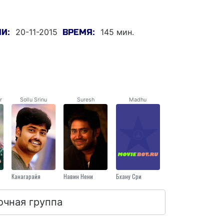
20-11-2015
145 мин.
И:
ВРЕМЯ:
r
Sollu Srinu
Suresh
Madhu
Канагарайя
Навин Нени
Бхану Сри
очная группа