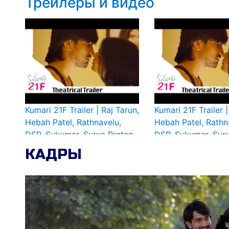
Трейлеры и видео
Kumari 21F Trailer | Raj Tarun,
Kumari 21F Trailer |
Hebah Patel, Rathnavelu,
Hebah Patel, Rathn
DSP, Sukumar, Surya Pratap
DSP, Sukumar, Sur
КАДРЫ