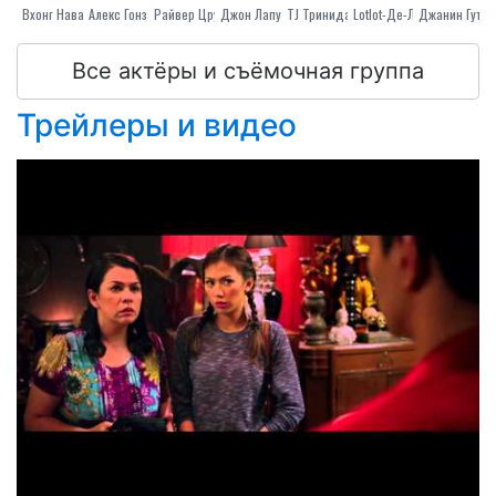
Вхонг Наварро
Алекс Гонзага
Райвер Цруз
Джон Лапусю
ТJ Тринидад
Lotlot-Де-Леон
Все актёры и съёмочная группа
Трейлеры и видео