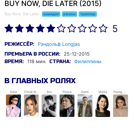
BUY NOW, DIE LATER (2015)
Buy Now, Die Later
комедия
ужасы
триллер
5
Рэндольф Longjas
РЕЖИССЁР:
25-12-2015
ПРЕМЬЕРА В РОССИИ:
118 мин.
Филиппины
ВРЕМЯ:
СТРАНА:
В ГЛАВНЫХ РОЛЯХ
Odie
Chloe Narciso
Ato
Pippa
Santi
Maita
Young Maita