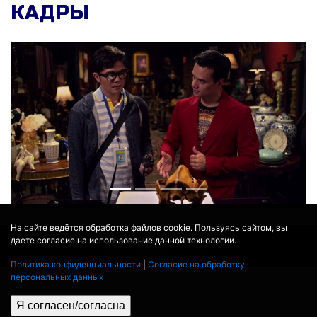
КАДРЫ
На сайте ведётся обработка файлов cookie. Пользуясь сайтом, вы
даете согласие на использование данной технологии.
© 2017 - 2026
MOVIE
BOT
.RU
ДАННЫЕ ПРЕДОСТАВЛЕНЫ:
THEMOVIEDB
,
WIKIPEDIA
Политика конфиденциальности
|
Согласие на обработку
ПЕРЕВЕДЕНО СЕРВИСОМ
ЯНДЕКС.ПЕРЕВОД
персональных данных
THEATER BY ICONDOTS FROM THE NOUN PROJECT
ПРОЕКЦИОННЫЕ ЛАМПЫ
КОНТАКТЫ
ПОЛИТИКА КОНФИДЕНЦИАЛЬНОСТИ
Я согласен/согласна
СОГЛАСИЕ НА ОБРАБОТКУ ПЕРСОНАЛЬНЫХ ДАННЫХ