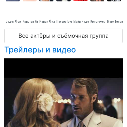
Будет Форте
Кристен Уиг
Райан Филлипп
Пауэрс Бут
Майя Рудольф
Кристофер Ирвин
Марк Генри
Все актёры и съёмочная группа
Трейлеры и видео