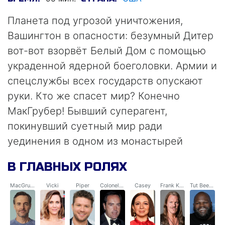
Планета под угрозой уничтожения,
Вашингтон в опасности: безумный Дитер
вот-вот взорвёт Белый Дом с помощью
украденной ядерной боеголовки. Армии и
спецслужбы всех государств опускают
руки. Кто же спасет мир? Конечно
МакГрубер! Бывший суперагент,
покинувший суетный мир ради
уединения в одном из монастырей
Эквадора, вновь выходит на тропу войны.
В ГЛАВНЫХ РОЛЯХ
Круглый тупица МакГрубер —
единственная и последняя надежда
MacGruber
Vicki
Piper
Colonel Faith
Casey
Frank Korver
Tut Beemer
Америки, да и всего человечества.