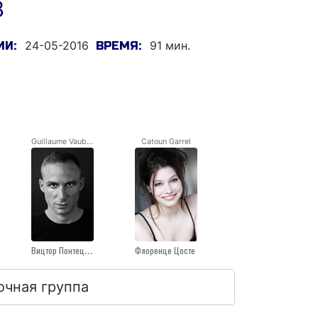
8
24-05-2016
91 мин.
ИИ:
ВРЕМЯ:
Guillaume Vauban
Catoun Garrel
Вицтор Понтецорво
Флоренце Цосте
очная группа