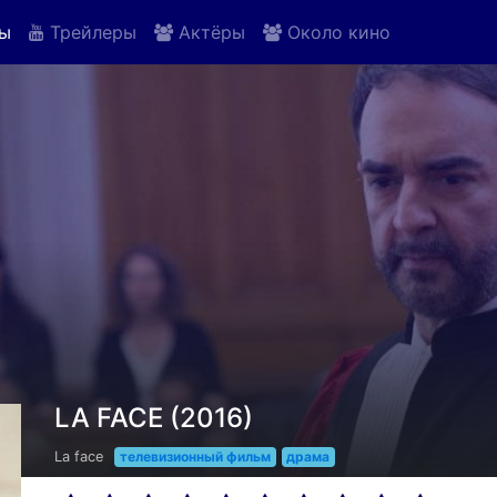
ы
Трейлеры
Актёры
Около кино
LA FACE (2016)
La face
телевизионный фильм
драма