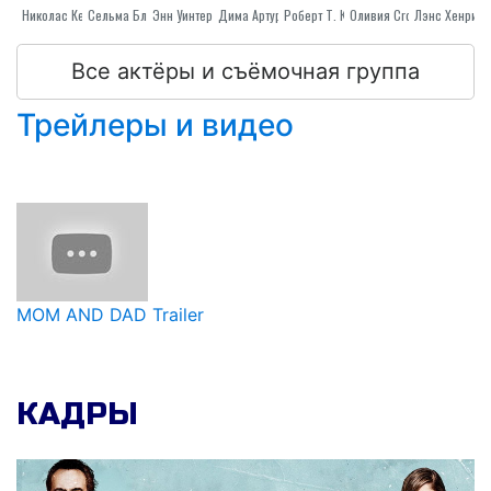
Николас Кейдж
Сельма Блэр
Энн Уинтерс
Дима Артур
Роберт Т. Каннингэм
Лэнс Хенрикс
Оливия Crocicchia
Все актёры и съёмочная группа
Трейлеры и видео
MOM AND DAD Trailer
КАДРЫ