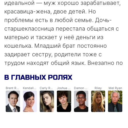
идеальной — муж хорошо зарабатывает,
красавица-жена, двое детей. Но
проблемы есть в любой семье. Дочь-
старшеклассница перестала общаться с
матерью и таскает у неё деньги из
кошелька. Младший брат постоянно
задирает сестру, родители тоже с
трудом находят общий язык. Внезапно по
телевизору начинают передавать
В ГЛАВНЫХ РОЛЯХ
странный сигнал, и все услышавшие его
родители нападают на собственных
Brent Ryan
Kendall Ryan
Carly Ryan
Joshua Ryan
Damon Hall
Riley
Mel Ryan
детей. Самое время для супругов Райан
начать работать в команде и выяснить
отношения всем семейством.