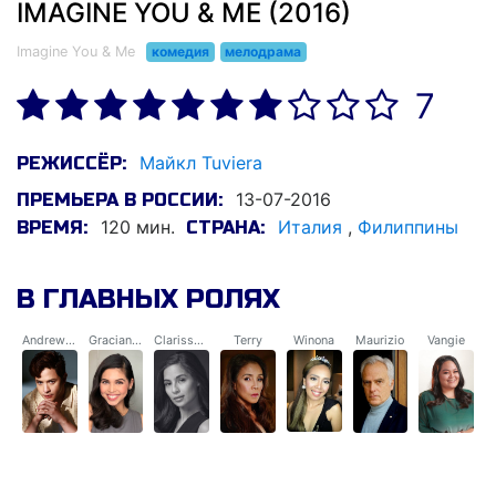
IMAGINE YOU & ME (2016)
Imagine You & Me
комедия
мелодрама
7
Майкл Tuviera
РЕЖИССЁР:
13-07-2016
ПРЕМЬЕРА В РОССИИ:
120 мин.
Италия
,
Филиппины
ВРЕМЯ:
СТРАНА:
В ГЛАВНЫХ РОЛЯХ
Andrew Garcia
Graciana "Gara" Malinao
Clarissa / "Isay"
Terry
Winona
Maurizio
Vangie