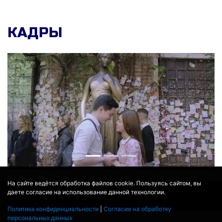
КАДРЫ
На сайте ведётся обработка файлов cookie. Пользуясь сайтом, вы
даете согласие на использование данной технологии.
© 2017 - 2026
MOVIE
BOT
.RU
ДАННЫЕ ПРЕДОСТАВЛЕНЫ:
THEMOVIEDB
,
WIKIPEDIA
Политика конфиденциальности
|
Согласие на обработку
ПЕРЕВЕДЕНО СЕРВИСОМ
ЯНДЕКС.ПЕРЕВОД
персональных данных
THEATER BY ICONDOTS FROM THE NOUN PROJECT