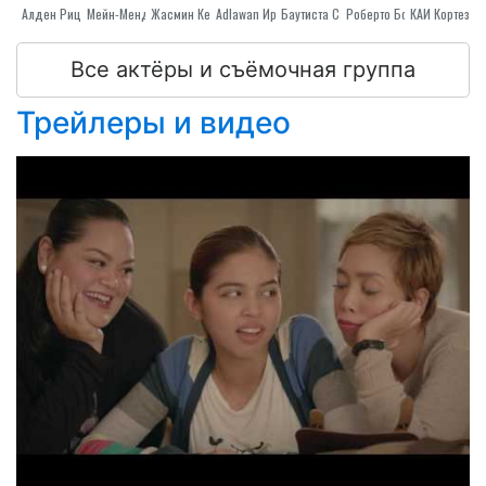
Алден Рицхардс
Мейн-Мендоса
Adlawan Ирма
Жасмин Кертис-Смит
Баутиста Cacai
Роберто Боццхи
КАИ Кортез
Все актёры и съёмочная группа
Трейлеры и видео