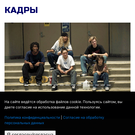
КАДРЫ
На сайте ведётся обработка файлов cookie. Пользуясь сайтом, вы
даете согласие на использование данной технологии.
© 2017 - 2026
MOVIE
BOT
.RU
ДАННЫЕ ПРЕДОСТАВЛЕНЫ:
THEMOVIEDB
,
WIKIPEDIA
Политика конфиденциальности
|
Согласие на обработку
ПЕРЕВЕДЕНО СЕРВИСОМ
ЯНДЕКС.ПЕРЕВОД
персональных данных
THEATER BY ICONDOTS FROM THE NOUN PROJECT
ПРОЕКЦИОННЫЕ ЛАМПЫ
КОНТАКТЫ
ПОЛИТИКА КОНФИДЕНЦИАЛЬНОСТИ
Я согласен/согласна