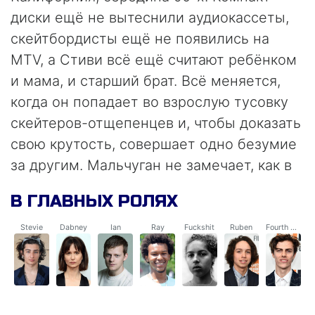
диски ещё не вытеснили аудиокассеты,
скейтбордисты ещё не появились на
MTV, а Стиви всё ещё считают ребёнком
и мама, и старший брат. Всё меняется,
когда он попадает во взрослую тусовку
скейтеров-отщепенцев и, чтобы доказать
свою крутость, совершает одно безумие
за другим. Мальчуган не замечает, как в
череде прогулок и хип-хоп-тусовок
В ГЛАВНЫХ РОЛЯХ
развлечения перестают быть
безобидными.
Stevie
Dabney
Ian
Ray
Fuckshit
Ruben
Fourth Grade