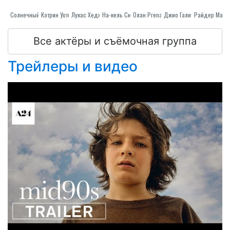
Кэтрин Уотерстон
Солнечный Наносит Хлесткий Удар.
Лукас Хеджес
На-кель Смит
Олан Prenatt
Джио Галиче
Все актёры и съёмочная группа
Трейлеры и видео