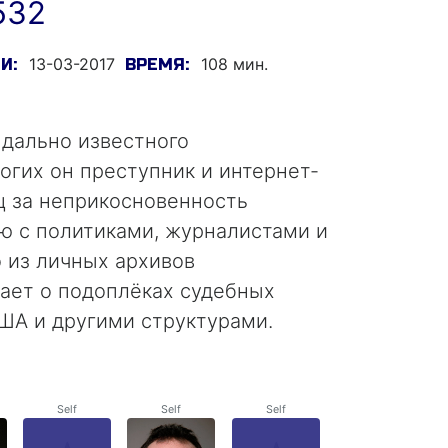
532
13-03-2017
108 мин.
И:
ВРЕМЯ:
ндально известного
гих он преступник и интернет-
ц за неприкосновенность
ю с политиками, журналистами и
 из личных архивов
ает о подоплёках судебных
ША и другими структурами.
Self
Self
Self