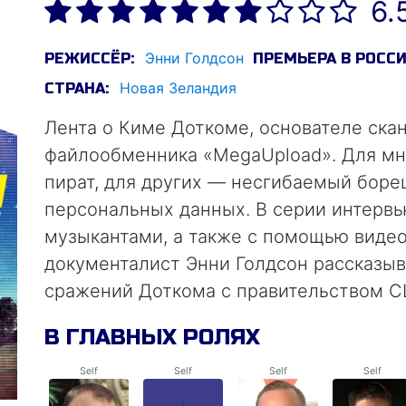
6.
Энни Голдсон
РЕЖИССЁР:
ПРЕМЬЕРА В РОССИ
Новая Зеландия
СТРАНА:
Лента о Киме Доткоме, основателе ска
файлообменника «MegaUpload». Для мно
пират, для других — несгибаемый боре
персональных данных. В серии интервь
музыкантами, а также с помощью видео
документалист Энни Голдсон рассказыв
сражений Доткома с правительством С
В ГЛАВНЫХ РОЛЯХ
Self
Self
Self
Self