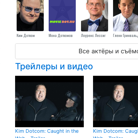
Ким Дотком
Мона Доткомов
Лоуренс Лессиг
Гленн Гринваль
Все актёры и съём
Трейлеры и видео
Kim Dotcom: Caught in the
Kim Dotcom: Caugh