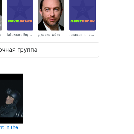
д
Габриэлла Коулман
Джимми Уэйлс
Jонатхан Т. Таплин
очная группа
t in the