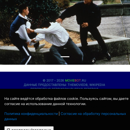
© 2017 - 2026
MOVIE
BOT
.RU
ДАННЫЕ ПРЕДОСТАВЛЕНЫ:
THEMOVIEDB
,
WIKIPEDIA
ПЕРЕВЕДЕНО СЕРВИСОМ
ЯНДЕКС.ПЕРЕВОД
THEATER BY ICONDOTS FROM THE NOUN PROJECT
ПРОЕКЦИОННЫЕ ЛАМПЫ
КОНТАКТЫ
На сайте ведётся обработка файлов cookie. Пользуясь сайтом, вы даете
ПОЛИТИКА КОНФИДЕНЦИАЛЬНОСТИ
согласие на использование данной технологии.
СОГЛАСИЕ НА ОБРАБОТКУ ПЕРСОНАЛЬНЫХ ДАННЫХ
Политика конфиденциальности
|
Согласие на обработку персональных
данных