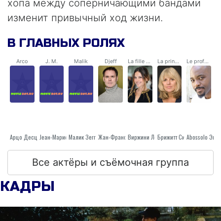
хопа между соперничающими бандами
изменит привычный ход жизни.
В ГЛАВНЫХ РОЛЯХ
Arco
J. M.
Malik
Djeff
La fille au pistolet
La principale du collège
Le professeur de gym
Арцо Десцат
Малик Зеггоу
Jеан-Марие Роберт
Жан-Франсуа Рише
Брижитт Си
Виржини Ледуайен
Все актёры и съёмочная группа
КАДРЫ