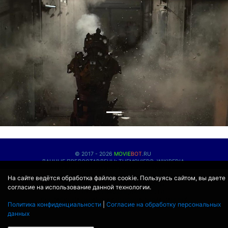
© 2017 - 2026
MOVIE
BOT
.RU
ДАННЫЕ ПРЕДОСТАВЛЕНЫ:
THEMOVIEDB
,
WIKIPEDIA
ПЕРЕВЕДЕНО СЕРВИСОМ
ЯНДЕКС.ПЕРЕВОД
THEATER BY ICONDOTS FROM THE NOUN PROJECT
На сайте ведётся обработка файлов cookie. Пользуясь сайтом, вы даете
ПРОЕКЦИОННЫЕ ЛАМПЫ
КОНТАКТЫ
согласие на использование данной технологии.
ПОЛИТИКА КОНФИДЕНЦИАЛЬНОСТИ
СОГЛАСИЕ НА ОБРАБОТКУ ПЕРСОНАЛЬНЫХ ДАННЫХ
Политика конфиденциальности
|
Согласие на обработку персональных
данных