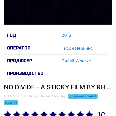
2016
ГОД
ОПЕРАТОР
Тйсон Перкинс
ПРОДЮСЕР
Биллй Wригхт
ПРОИЗВОДСТВО
NO DIVIDE - A STICKY FILM BY RHYS DAY (2016)
NO DIVIDE - A Sticky Film by Rhys Day
документальный
музыка
10