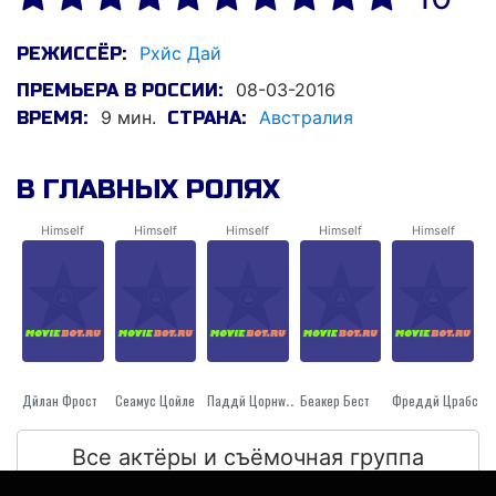
Рхйс Дай
РЕЖИССЁР:
08-03-2016
ПРЕМЬЕРА В РОССИИ:
9 мин.
Австралия
ВРЕМЯ:
СТРАНА:
В ГЛАВНЫХ РОЛЯХ
Himself
Himself
Himself
Himself
Himself
Дйлан Фрост
Сеамус Цойле
Паддй Цорнwалл
Беакер Бест
Фреддй Црабс
Все актёры и съёмочная группа