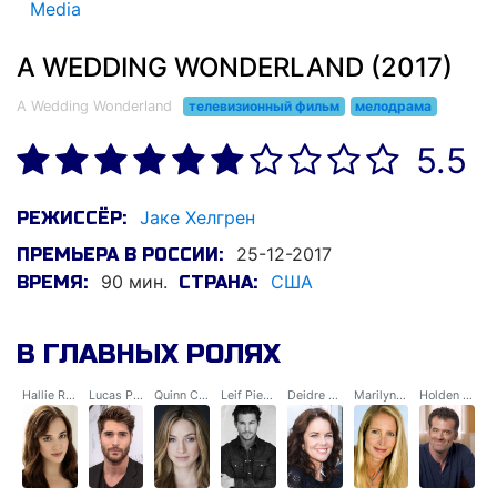
Media
A WEDDING WONDERLAND (2017)
A Wedding Wonderland
телевизионный фильм
мелодрама
5.5
Jаке Хелгрен
РЕЖИССЁР:
25-12-2017
ПРЕМЬЕРА В РОССИИ:
90 мин.
США
ВРЕМЯ:
СТРАНА:
В ГЛАВНЫХ РОЛЯХ
Hallie Reynolds
Lucas Pierce
Quinn Cotton
Leif Pierce
Deidre Reynolds
Marilyn Pierce
Holden Pierce