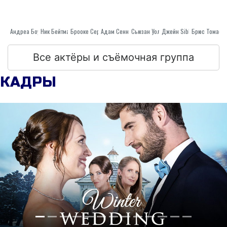
Андреа Боуэн
Ник Бейтман
Адам Сенн
Брооке Серене Бутлер
Сьюзан Уолтерс
Джейн Sibbett
Брюс Томас
Все актёры и съёмочная группа
КАДРЫ