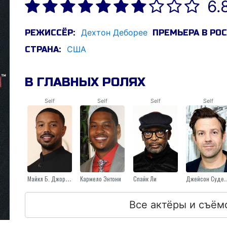
6.
Деxтон Деборее
РЕЖИССЁР:
ПРЕМЬЕРА В РОС
США
СТРАНА:
В ГЛАВНЫХ РОЛЯХ
Self
Self
Self
Self
Майкл Б. Джордан
Кармело Энтони
Спайк Ли
Джейсон 
Все актёры и съём