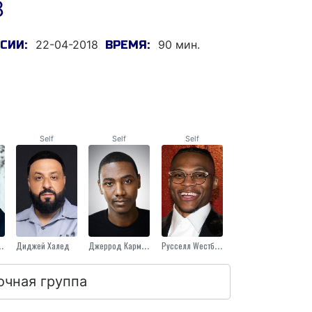
8
22-04-2018
90 мин.
СИИ:
ВРЕМЯ:
Self
Self
Self
Судейкис
Диджей Халед
Джеррод Кармайкл
Русселл Wестброок
очная группа